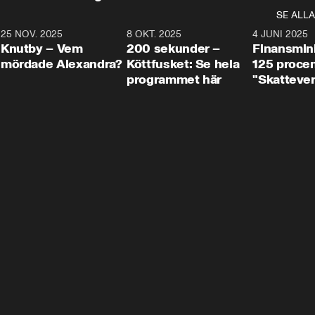
SE ALLA
3
25 NOV. 2025
31:05
8 OKT. 2025
4:29
4 JUNI 2025
Knutby – Vem
200 sekunder –
Finansmin
mördade Alexandra?
Köttfusket: Se hela
125 procent
programmet här
"Skattever
viktig uppg