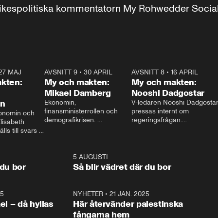
r inrikespolitiska kommentatorn My Rohwedder Soci
27 MAJ
3:51
AVSNITT 9
•
30 APRIL
24:00
AVSNITT 8
•
16 APRIL
25:1
kten:
My och makten:
My och makten:
Mikael Damberg
Nooshi Dadgostar
on
Ekonomin, 
V-ledaren Nooshi Dadgostar
finansministerrollen och 
pressas internt om 
onomin och 
demografikrisen. 
regeringsfrågan.

lisabeth 
Oppositionen ställs till svars 
I Aftonbladets 
ls till svars 
när Socialdemokraternas 
partiledarutfrågning ”My 
stern gästar 
Mikael Damberg gästar My 
och Makten” sätter hon ner 
My och Makten. 
och Makten. 
foten mot kritikerna:

1:06
5 AUGUSTI
1:0
– Vi ställer upp i val. Ska vi 
 du bor
Så blir vädret där du bor
vara med så sitter vi förstås 
25
1:22
NYHETER
•
21 JAN. 2025
0:5
ael – då hyllas
Här återvänder palestinska
fångarna hem