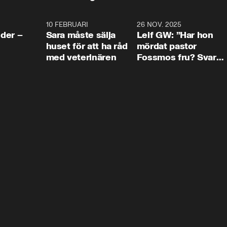
4:24
10 FEBRUARI
4:13
26 NOV. 2025
8:1
der –
Sara måste sälja
Leif GW: ”Har hon
huset för att ha råd
mördat pastor
med veterinären
Fossmos fru? Svar
nej.”