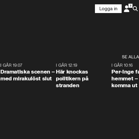
Logga in
SE ALLA
:30
6
I GÅR 19:07
0:42
I GÅR 12:19
0:45
I GÅR 10:16
Dramatiska scenen –
Här knockas
Per-Inge fa
med mirakulöst slut
politikern på
hemmet – 
stranden
komma ut