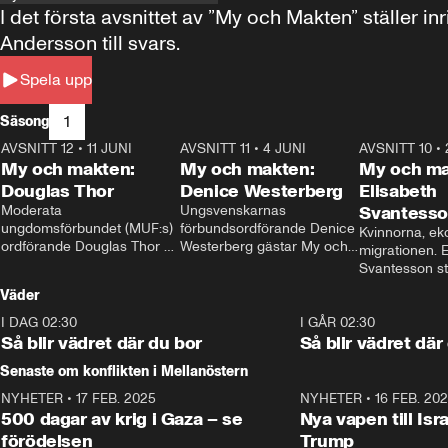
I det första avsnittet av ”My och Makten” ställe
Andersson till svars.
Spela upp
1
Säsong
AVSNITT 12
•
11 JUNI
26:27
AVSNITT 11
•
4 JUNI
23:40
AVSNITT 10
•
My och makten:
My och makten:
My och ma
Douglas Thor
Denice Westerberg
Elisabeth
Moderata 
Ungsvenskarnas 
Svantess
ungdomsförbundet (MUF:s) 
förbundsordförande Denice 
Kvinnorna, ek
ordförande Douglas Thor 
Westerberg gästar My och 
migrationen. E
gästar My och makten. I 
makten. I avsnittet 
Svantesson stäl
avsnittet diskuteras 
diskuteras migrationsfrågan 
när finansmini
Väder
tonårsutvisningarna och hur 
och hur SD ska locka 
Moderaterna ska locka 
kvinnliga väljare. 
I DAG 02:30
1:06
I GÅR 02:30
väljare till valet i höst. 
Så blir vädret där du bor
Så blir vädret där
Senaste om konflikten i Mellanöstern
NYHETER
•
17 FEB. 2025
0:45
NYHETER
•
16 FEB. 20
500 dagar av krig i Gaza – se
Nya vapen till Isr
förödelsen
Trump