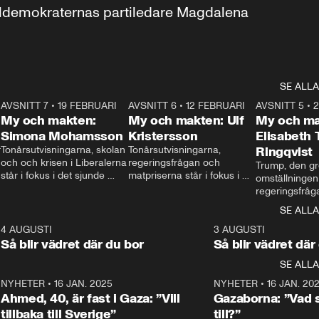
aldemokraternas partiledare Magdalena 
SE ALLA
7
AVSNITT 7
•
19 FEBRUARI
24:30
AVSNITT 6
•
12 FEBRUARI
27:30
AVSNITT 5
•
My och makten:
My och makten: Ulf
My och ma
Simona Mohamsson
Kristersson
Elisabeth
 
Tonårsutvisningarna, skolan 
Tonårsutvisningarna, 
Ringqvist
och och krisen i Liberalerna 
regeringsfrågan och 
Trump, den gr
står i fokus i det sjunde 
matpriserna står i fokus i 
omställningen
avsnittet av ”My och 
det sjätte avsnittet av ”My 
regeringsfråga
makten”. Se när 
och makten”. Se när 
centrum i det 
SE ALLA
Aftonbladets inrikespolitiska 
Aftonbladets inrikespolitiska 
avsnittet av ”
kommentator My 
kommentator My 
6
4 AUGUSTI
1:06
3 AUGUSTI
Makten”. Se nä
Rohwedder ställer 
Rohwedder ställer 
Så blir vädret där du bor
Så blir vädret där
Aftonbladets in
utbildnings- och 
statsminister Ulf Kristersson 
kommentator 
SE ALLA
integrationsminister Simona 
till svars.
Rohwedder stäl
Mohamsson till svars.
Centerpartiets
2
NYHETER
•
16 JAN. 2025
1:01
NYHETER
•
16 JAN. 20
Thand Ring till
Ahmed, 40, är fast i Gaza: ”Vill
Gazaborna: ”Vad s
tillbaka till Sverige”
till?”