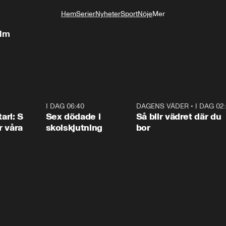
Hem
Serier
Nyheter
Sport
Nöje
Mer
Livsstil
ilm
1:36
I DAG 06:40
0:47
DAGENS VÄDER
•
I DAG 02
1:0
ari: S
Sex dödade i
Så blir vädret där du
r våra
skolskjutning
bor