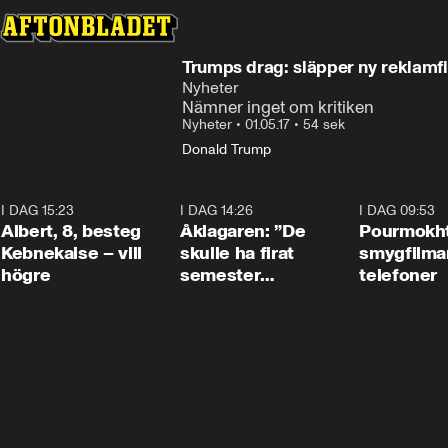
Trumps drag: släpper ny reklamf
Nyheter
Nämner inget om kritiken
Nyheter
•
01.05.17
•
54 sek
Donald Trump
I DAG 15:23
0:54
I DAG 14:26
1:54
I DAG 09:53
Albert, 8, besteg
Åklagaren: ”De
Pourmokht
Kebnekaise – vill
skulle ha firat
smygfilma
högre
semester
telefoner
tillsammans”