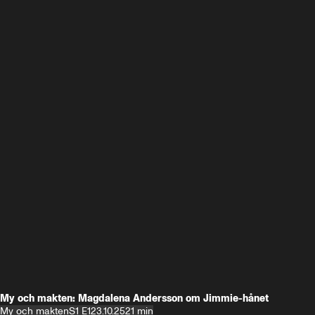
My och makten: Magdalena Andersson om Jimmie-hånet
My och makten
S1 E1
23.10.25
21 min