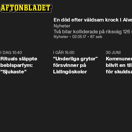
En död efter våldsam krock i Alv
Nyheter
Två bilar kolliderade på riksväg 126
Nyheter
•
02.05.17
•
87 sek
I DAG 10:40
1:01
I GÅR 15:00
1:07
30 JUNI
Rituals släppte
”Underliga grytor"
Kommune
bebisparfym:
försvinner på
blivit en ti
”Sjukaste”
Lidingöskolor
för skulds