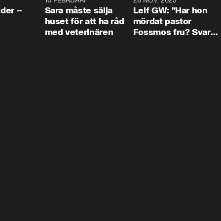
4:24
10 FEBRUARI
4:13
26 NOV. 2025
8:1
der –
Sara måste sälja
Leif GW: ”Har hon
huset för att ha råd
mördat pastor
med veterinären
Fossmos fru? Svar
nej.”