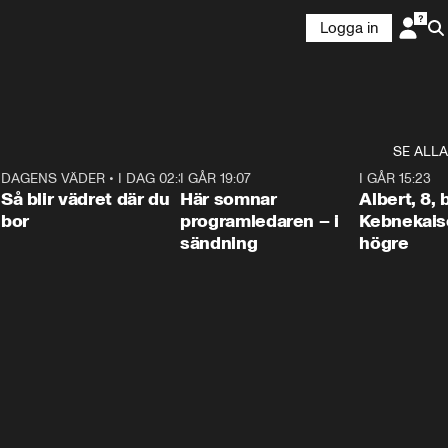
Logga in
SE ALLA
6
DAGENS VÄDER
•
I DAG 02:30
1:06
I GÅR 19:07
0:45
I GÅR 15:23
Så blir vädret där du
Här somnar
Albert, 8,
bor
programledaren – i
Kebnekaise
sändning
högre