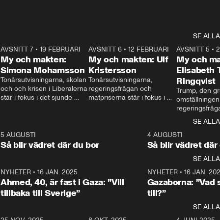
SE ALLA
7
AVSNITT 7
•
19 FEBRUARI
24:30
AVSNITT 6
•
12 FEBRUARI
27:30
AVSNITT 5
•
My och makten:
My och makten: Ulf
My och ma
Simona Mohamsson
Kristersson
Elisabeth
 
Tonårsutvisningarna, skolan 
Tonårsutvisningarna, 
Ringqvist
och och krisen i Liberalerna 
regeringsfrågan och 
Trump, den gr
står i fokus i det sjunde 
matpriserna står i fokus i 
omställningen
avsnittet av ”My och 
det sjätte avsnittet av ”My 
regeringsfråga
makten”. Se när 
och makten”. Se när 
centrum i det 
SE ALLA
Aftonbladets inrikespolitiska 
Aftonbladets inrikespolitiska 
avsnittet av ”
kommentator My 
kommentator My 
6
5 AUGUSTI
1:06
4 AUGUSTI
Makten”. Se nä
Rohwedder ställer 
Rohwedder ställer 
Så blir vädret där du bor
Så blir vädret där
Aftonbladets in
utbildnings- och 
statsminister Ulf Kristersson 
kommentator 
SE ALLA
integrationsminister Simona 
till svars.
Rohwedder stäl
Mohamsson till svars.
Centerpartiets
2
NYHETER
•
16 JAN. 2025
1:01
NYHETER
•
16 JAN. 20
Thand Ring till
Ahmed, 40, är fast i Gaza: ”Vill
Gazaborna: ”Vad s
tillbaka till Sverige”
till?”
SE ALLA