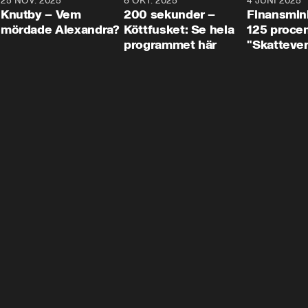
3
25 NOV. 2025
31:05
8 OKT. 2025
4:29
4 JUNI 2025
Knutby – Vem
200 sekunder –
Finansmin
mördade Alexandra?
Köttfusket: Se hela
125 procent
programmet här
"Skattever
viktig uppg