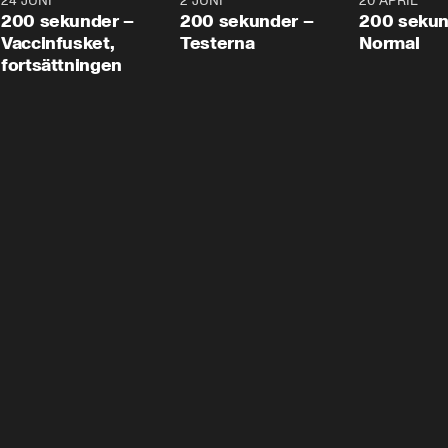
24 JUNI
5:00
2 JUNI
4:23
20 APRIL
200 sekunder –
200 sekunder –
200 sekun
Vaccinfusket,
Testerna
Normal
fortsättningen