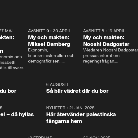
27 MAJ
3:51
AVSNITT 9
•
30 APRIL
24:00
AVSNITT 8
•
16 APRIL
25:1
kten:
My och makten:
My och makten:
Mikael Damberg
Nooshi Dadgostar
on
Ekonomin, 
V-ledaren Nooshi Dadgostar
finansministerrollen och 
pressas internt om 
onomin och 
demografikrisen. 
regeringsfrågan.

lisabeth 
Oppositionen ställs till svars 
I Aftonbladets 
ls till svars 
när Socialdemokraternas 
partiledarutfrågning ”My 
stern gästar 
Mikael Damberg gästar My 
och Makten” sätter hon ner 
My och Makten. 
och Makten. 
foten mot kritikerna:

1:06
6 AUGUSTI
1:0
– Vi ställer upp i val. Ska vi 
 du bor
Så blir vädret där du bor
vara med så sitter vi förstås 
25
1:22
NYHETER
•
21 JAN. 2025
0:5
ael – då hyllas
Här återvänder palestinska
fångarna hem