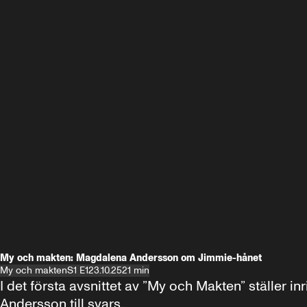
My och makten: Magdalena Andersson om Jimmie-hånet
My och makten
S1 E1
23.10.25
21 min
I det första avsnittet av ”My och Makten” ställe
Andersson till svars.