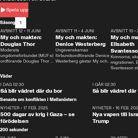
Spela upp
1
Säsong
AVSNITT 12
•
11 JUNI
26:27
AVSNITT 11
•
4 JUNI
23:40
AVSNITT 10
•
My och makten:
My och makten:
My och ma
Douglas Thor
Denice Westerberg
Elisabeth
Moderata 
Ungsvenskarnas 
Svantess
ungdomsförbundet (MUF:s) 
förbundsordförande Denice 
Kvinnorna, ek
ordförande Douglas Thor 
Westerberg gästar My och 
migrationen. E
gästar My och makten. I 
makten. I avsnittet 
Svantesson stäl
avsnittet diskuteras 
diskuteras migrationsfrågan 
när finansmini
Väder
tonårsutvisningarna och hur 
och hur SD ska locka 
Moderaterna ska locka 
kvinnliga väljare. 
I DAG 02:30
1:06
I GÅR 02:30
väljare till valet i höst. 
Så blir vädret där du bor
Så blir vädret där
Senaste om konflikten i Mellanöstern
NYHETER
•
17 FEB. 2025
0:45
NYHETER
•
16 FEB. 20
500 dagar av krig i Gaza – se
Nya vapen till Isr
förödelsen
Trump
200 sekunder