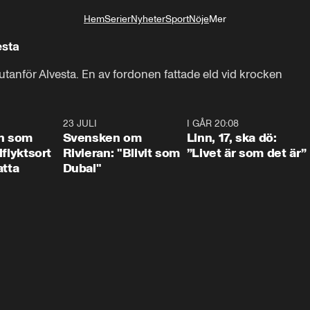
Hem
Serier
Nyheter
Sport
Nöje
Mer
Livsstil
esta
 utanför Alvesta. En av fordonen fattade eld vid krocken
1:24
23 JULI
1:42
I GÅR 20:08
4:3
n som
Svensken om
Linn, 17, ska dö:
llflyktsort
Rivieran: "Blivit som
”Livet är som det är”
atta
Dubai"