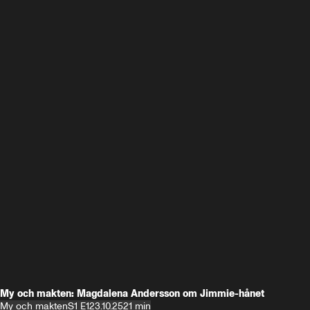
My och makten: Magdalena Andersson om Jimmie-hånet
My och makten
S1 E1
23.10.25
21 min