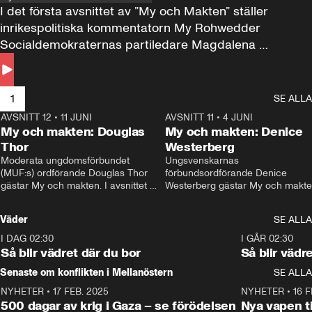
I det första avsnittet av ”My och Makten” ställer 
inrikespolitiska kommentatorn My Rohwedder 
Socialdemokraternas partiledare Magdalena 
Andersson till svars.
1
SE ALLA
AVSNITT 12
•
11 JUNI
26:27
AVSNITT 11
•
4 JUNI
2
My och makten: Douglas
My och makten: Denice
Thor
Westerberg
Moderata ungdomsförbundet 
Ungsvenskarnas 
(MUF:s) ordförande Douglas Thor 
förbundsordförande Denice 
gästar My och makten. I avsnittet 
Westerberg gästar My och makten.
diskuteras tonårsutvisningarna och 
avsnittet diskuteras migrationsfrå
hur Moderaterna ska locka väljare till 
och hur SD ska locka kvinnliga 
Väder
SE ALLA
valet i höst. 
väljare. 
I DAG 02:30
1:06
I GÅR 02:30
Så blir vädret där du bor
Så blir vädr
Senaste om konflikten i Mellanöstern
SE ALLA
NYHETER
•
17 FEB. 2025
0:45
NYHETER
•
16 F
500 dagar av krig i Gaza – se förödelsen
Nya vapen ti