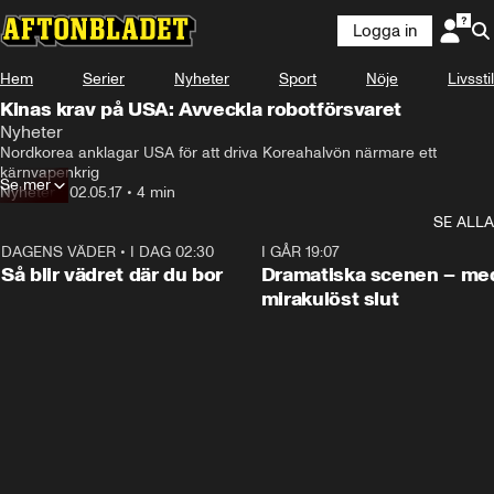
Logga in
Hem
Serier
Nyheter
Sport
Nöje
Livsstil
Kinas krav på USA: Avveckla robotförsvaret
Nyheter
Nordkorea anklagar USA för att driva Koreahalvön närmare ett 
kärnvapenkrig
Se mer
Nyheter
•
02.05.17
•
4 min
SE ALLA
DAGENS VÄDER
•
I DAG 02:30
1:06
I GÅR 19:07
Så blir vädret där du bor
Dramatiska scenen – me
mirakulöst slut