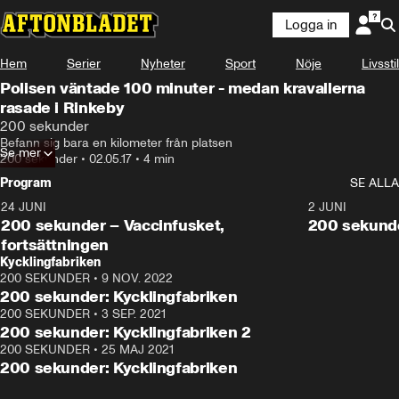
Logga in
Hem
Serier
Nyheter
Sport
Nöje
Livsstil
Polisen väntade 100 minuter - medan kravallerna
rasade i Rinkeby
200 sekunder
Befann sig bara en kilometer från platsen
Se mer
200 sekunder
•
02.05.17
•
4 min
Program
SE ALLA
24 JUNI
5:00
2 JUNI
200 sekunder – Vaccinfusket,
200 sekunde
fortsättningen
Kycklingfabriken
200 SEKUNDER
•
9 NOV. 2022
4:26
200 sekunder: Kycklingfabriken
200 SEKUNDER
•
3 SEP. 2021
4:07
200 sekunder: Kycklingfabriken 2
200 SEKUNDER
•
25 MAJ 2021
4:15
200 sekunder: Kycklingfabriken