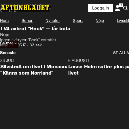
Logga in
Hem
Serier
Nyheter
Sport
Nöje
Livsstil
TV4 avbröt ”Beck” — får böta
Nöje
Ingen avbryter ”Beck” ostraffat
Se mer
Nöje
•
03.05.17
•
33 sek
Senaste
SE ALLA
23 JULI
2:11
6 AUGUSTI
Silvstedt om livet i Monaco:
Lasse Holm sätter plus p
"Känns som Norrland"
livet