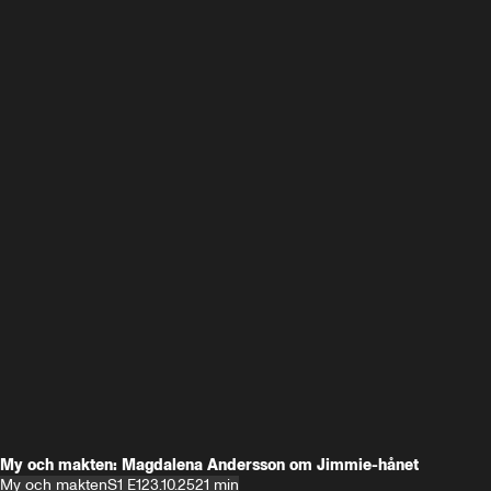
My och makten: Magdalena Andersson om Jimmie-hånet
My och makten
S1 E1
23.10.25
21 min