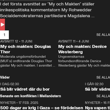
I det första avsnittet av ”My och Makten” ställer 
inrikespolitiska kommentatorn My Rohwedder 
Socialdemokraternas partiledare Magdalena 
Andersson till svars.
1
SE ALLA
AVSNITT 12
•
11 JUNI
26:27
AVSNITT 11
•
4 JUNI
2
My och makten: Douglas
My och makten: Denice
Thor
Westerberg
Moderata ungdomsförbundet 
Ungsvenskarnas 
(MUF:s) ordförande Douglas Thor 
förbundsordförande Denice 
gästar My och makten. I avsnittet 
Westerberg gästar My och makten.
diskuteras tonårsutvisningarna och 
avsnittet diskuteras migrationsfrå
hur Moderaterna ska locka väljare till 
och hur SD ska locka kvinnliga 
Väder
SE ALLA
valet i höst. 
väljare. 
I DAG 02:30
1:06
I GÅR 02:30
Så blir vädret där du bor
Så blir vädr
Senaste om konflikten i Mellanöstern
SE ALLA
NYHETER
•
17 FEB. 2025
0:45
NYHETER
•
16 F
500 dagar av krig i Gaza – se förödelsen
Nya vapen ti