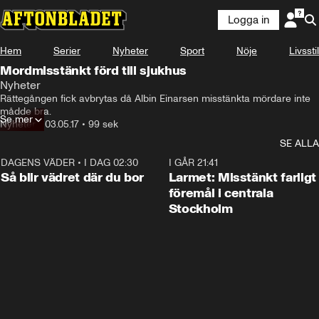
Logga in
Hem
Serier
Nyheter
Sport
Nöje
Livsstil
Mordmisstänkt förd till sjukhus
Nyheter
Rättegången fick avbrytas då Albin Einarsen misstänkta mördare inte 
mådde bra.
Se mer
Nyheter
•
03.05.17
•
99 sek
SE ALLA
DAGENS VÄDER
•
I DAG 02:30
1:06
I GÅR 21:41
Så blir vädret där du bor
Larmet: Misstänkt farligt
föremål i centrala
Stockholm