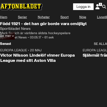
Logga in
Hem
Serier
Nyheter
Sport
Nöje
Livsstil
Född 1921 - det han gör borde vara omöjligt
Sportbladet News
Mark Sertich är världens äldsta hockeyspelare
Se mer
Sportbladet News
•
03.05.17
•
61 sek
Senast
SE ALLA
EUROPA LEAGUE
•
20 MAJ
1:32
EUROPA LEAG
Victor Nilsson Lindelöf vinner Europa
Självmål frå
League med sitt Aston Villa