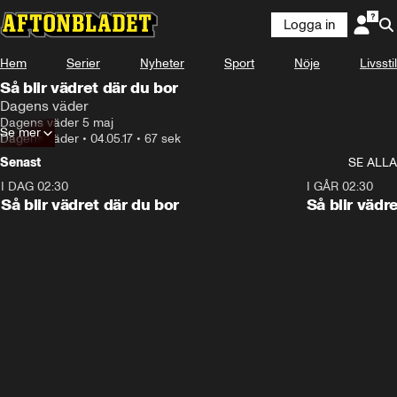
Logga in
Hem
Serier
Nyheter
Sport
Nöje
Livsstil
Så blir vädret där du bor
Dagens väder
Dagens väder 5 maj
Se mer
Dagens väder
•
04.05.17
•
67 sek
Senast
SE ALLA
I DAG 02:30
1:06
I GÅR 02:30
Så blir vädret där du bor
Så blir vädr