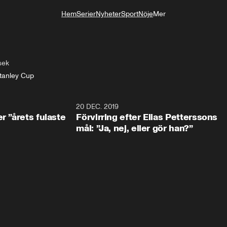
Hem
Serier
Nyheter
Sport
Nöje
Mer
Livsstil
sek
tanley Cup
0:49
20 DEC. 2019
1:0
r ”årets fulaste
Förvirring efter Elias Petterssons
mål: ”Ja, nej, eller gör han?”