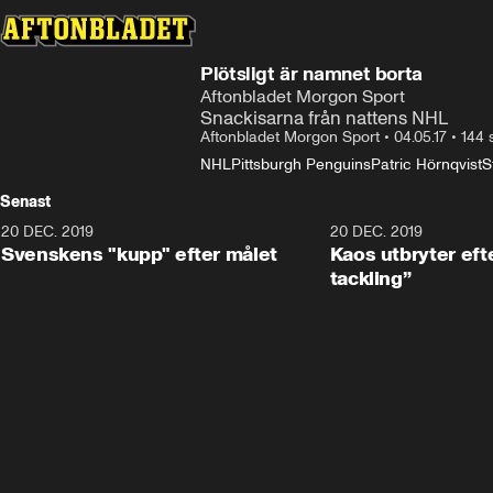
Plötsligt är namnet borta
Aftonbladet Morgon Sport
Snackisarna från nattens NHL
Aftonbladet Morgon Sport
•
04.05.17
•
144 
NHL
Pittsburgh Penguins
Patric Hörnqvist
S
Senast
20 DEC. 2019
0:44
20 DEC. 2019
Svenskens "kupp" efter målet
Kaos utbryter efte
tackling”