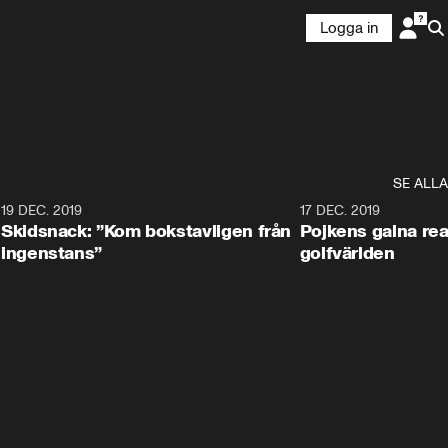
Logga in
SE ALLA
8
19 DEC. 2019
17 DEC. 2019
Skidsnack: ”Kom bokstavligen från
Pojkens galna rea
ingenstans”
golfvärlden