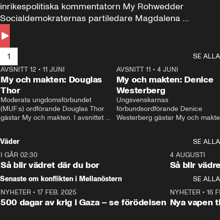
inrikespolitiska kommentatorn My Rohwedder 
Socialdemokraternas partiledare Magdalena 
Andersson till svars.
1
SE ALLA
AVSNITT 12
•
11 JUNI
26:27
AVSNITT 11
•
4 JUNI
2
My och makten: Douglas
My och makten: Denice
Thor
Westerberg
Moderata ungdomsförbundet 
Ungsvenskarnas 
(MUF:s) ordförande Douglas Thor 
förbundsordförande Denice 
gästar My och makten. I avsnittet 
Westerberg gästar My och makten.
diskuteras tonårsutvisningarna och 
avsnittet diskuteras migrationsfrå
hur Moderaterna ska locka väljare till 
och hur SD ska locka kvinnliga 
Väder
SE ALLA
valet i höst. 
väljare. 
I GÅR 02:30
1:06
4 AUGUSTI
Så blir vädret där du bor
Så blir vädr
Senaste om konflikten i Mellanöstern
SE ALLA
NYHETER
•
17 FEB. 2025
0:45
NYHETER
•
16 F
500 dagar av krig i Gaza – se förödelsen
Nya vapen ti