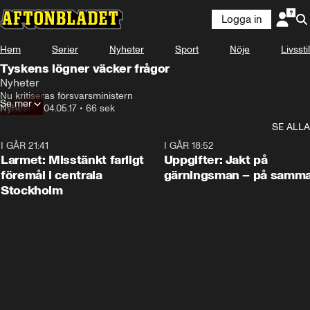
Logga in
Hem
Serier
Nyheter
Sport
Nöje
Livsstil
Tyskens lögner väcker frågor
Nyheter
Nu kritiseras försvarsministern
Se mer
Nyheter
•
04.05.17
•
66 sek
SE ALLA
I GÅR 21:41
0:35
I GÅR 18:52
Larmet: Misstänkt farligt
Uppgifter: Jakt på
föremål i centrala
gärningsman – på samma
Stockholm