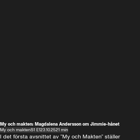
My och makten: Magdalena Andersson om Jimmie-hånet
My och makten
S1 E1
23.10.25
21 min
I det första avsnittet av ”My och Makten” ställer 