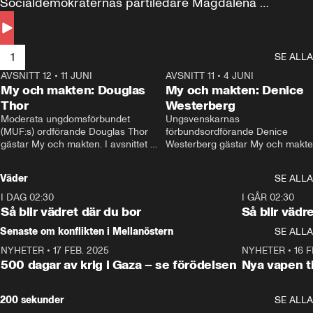
Socialdemokraternas partiledare Magdalena 
Andersson till svars.
1
SE ALLA
AVSNITT 12
•
11 JUNI
26:27
AVSNITT 11
•
4 JUNI
2
My och makten: Douglas
My och makten: Denice
Thor
Westerberg
Moderata ungdomsförbundet 
Ungsvenskarnas 
(MUF:s) ordförande Douglas Thor 
förbundsordförande Denice 
gästar My och makten. I avsnittet 
Westerberg gästar My och makten.
diskuteras tonårsutvisningarna och 
avsnittet diskuteras migrationsfrå
hur Moderaterna ska locka väljare till 
och hur SD ska locka kvinnliga 
Väder
SE ALLA
valet i höst. 
väljare. 
I DAG 02:30
1:06
I GÅR 02:30
Så blir vädret där du bor
Så blir vädr
Senaste om konflikten i Mellanöstern
SE ALLA
NYHETER
•
17 FEB. 2025
0:45
NYHETER
•
16 F
500 dagar av krig i Gaza – se förödelsen
Nya vapen ti
200 sekunder
SE ALLA