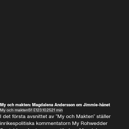
My och makten: Magdalena Andersson om Jimmie-hånet
My och makten
S1 E1
23.10.25
21 min
I det första avsnittet av ”My och Makten” ställer 
inrikespolitiska kommentatorn My Rohwedder 