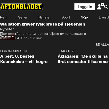
Logga in
Hem
Serier
Nyheter
Sport
Nöje
Livsstil
Wallström kräver rysk press på Tjetjenien
Nyheter
Efter uppgifter om tortyr och förföljelse av homosexuella
Se mer
Nyheter
•
04.05.17
•
103 sek
SE ALLA
FÖR 34 MIN SEN
0:54
I DAG 14:26
Albert, 8, besteg
Åklagaren: ”De skulle ha
Kebnekaise – vill högre
firat semester tillsamma