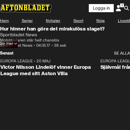
Logga in
Hem
Serier
Nyheter
Sport
Nöje
Livsstil
Hur hinner han göra det mirakulösa slaget?
Sportbladet News
Motståndaren står helt chanslös
Se mer
Sportbladet News
•
04.05.17
•
38 sek
Senast
SE ALLA
EUROPA LEAGUE
•
20 MAJ
1:32
EUROPA LEAG
Victor Nilsson Lindelöf vinner Europa
Självmål frå
League med sitt Aston Villa