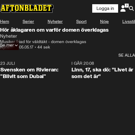
Logga in
Hem
Serier
Nyheter
Sport
Nöje
Livsstil
Hör åklagaren om varför domen överklagas
Nyheter
Musiker friad för våldtäkt - domen överklagas
Se mer
Nyheter
•
05.05.17
•
44 sek
SE ALLA
23 JULI
1:42
I GÅR 20:08
Svensken om Rivieran:
Linn, 17, ska dö: ”Livet är
"Blivit som Dubai"
som det är”