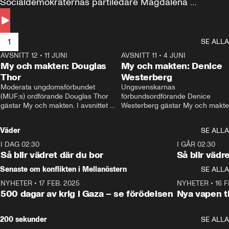
Socialdemokraternas partiledare Magdalena 
Andersson till svars.
1
SE ALLA
AVSNITT 12
•
11 JUNI
26:27
AVSNITT 11
•
4 JUNI
2
My och makten: Douglas
My och makten: Denice
Thor
Westerberg
Moderata ungdomsförbundet 
Ungsvenskarnas 
(MUF:s) ordförande Douglas Thor 
förbundsordförande Denice 
gästar My och makten. I avsnittet 
Westerberg gästar My och makten.
diskuteras tonårsutvisningarna och 
avsnittet diskuteras migrationsfrå
hur Moderaterna ska locka väljare till 
och hur SD ska locka kvinnliga 
Väder
SE ALLA
valet i höst. 
väljare. 
I DAG 02:30
1:06
I GÅR 02:30
Så blir vädret där du bor
Så blir vädr
Senaste om konflikten i Mellanöstern
SE ALLA
NYHETER
•
17 FEB. 2025
0:45
NYHETER
•
16 F
500 dagar av krig i Gaza – se förödelsen
Nya vapen ti
200 sekunder
SE ALLA