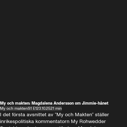
My och makten: Magdalena Andersson om Jimmie-hånet
My och makten
S1 E1
23.10.25
21 min
I det första avsnittet av ”My och Makten” ställer 
inrikespolitiska kommentatorn My Rohwedder 