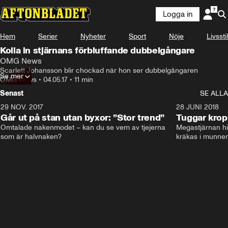
Logga in
Hem
Serier
Nyheter
Sport
Nöje
Livsstil
Kolla in stjärnans förbluffande dubbelgångare
OMG News
Scarlett Johansson blir chockad när hon ser dubbelgångaren
Se mer
OMG News
•
04.05.17
•
11 min
Senast
SE ALLA
29 NOV. 2017
14:21
28 JUNI 2018
Går ut på stan utan byxor: ”Stor trend”
Tuggar kro
Omtalade nakenmodet – kan du se vem av tjejerna 
Megastjärnan hit
som är halvnaken?
kräkas i munnen