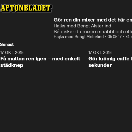
Gör ren din mixer med det här e
Hajks med Bengt Alsterlind
Så diskar du mixern snabbt och effe
Hajks med Bengt Alsterlind
•
05.05.17
•
74 
Senast
17 OKT. 2018
1:20
17 OKT. 2018
Få mattan ren igen – med enkelt
Gör krämig caffe latte – på
städknep
sekunder