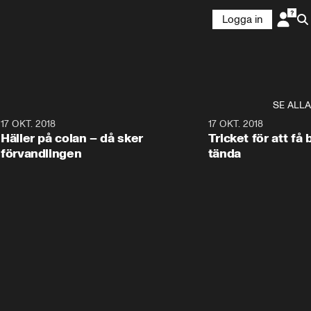
Logga in
SE ALLA
0
17 OKT. 2018
1:10
17 OKT. 2018
Häller på colan – då sker
Tricket för att få 
förvandlingen
tända