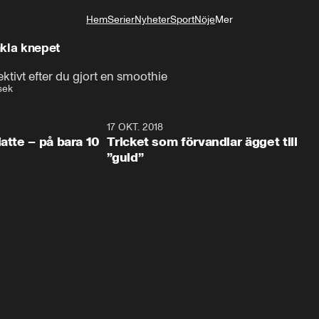
Hem
Serier
Nyheter
Sport
Nöje
Mer
Livsstil
nkla knepet
ktivt efter du gjort en smoothie
sek
1:10
17 OKT. 2018
1:3
 bara 10
Tricket som förvandlar ägget till
”guld”