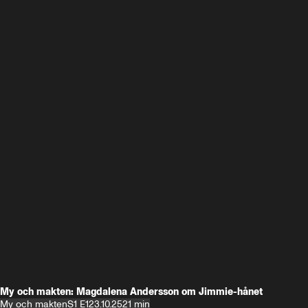
My och makten: Magdalena Andersson om Jimmie-hånet
My och makten
S1 E1
23.10.25
21 min