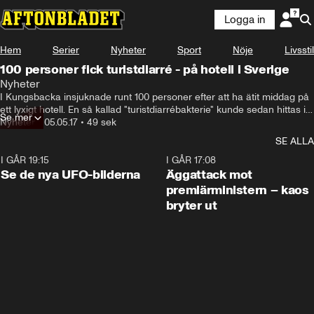
Logga in
Hem
Serier
Nyheter
Sport
Nöje
Livsstil
100 personer fick turistdiarré - på hotell i Sverige
Nyheter
I Kungsbacka insjuknade runt 100 personer efter att ha ätit middag på 
ett lyxigt hotell. En så kallad "turistdiarrébakterie" kunde sedan hittas i 
Se mer
en populär röra på buffébordet.
Nyheter
•
05.05.17
•
49 sek
SE ALLA
I GÅR 19:15
0:36
I GÅR 17:08
Se de nya UFO-bilderna
Äggattack mot
premiärministern – kaos
bryter ut