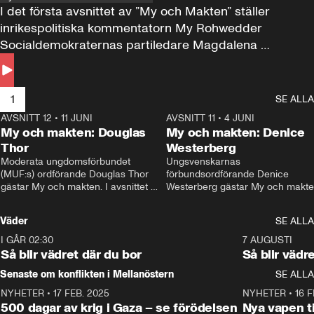
I det första avsnittet av ”My och Makten” ställer 
inrikespolitiska kommentatorn My Rohwedder 
Socialdemokraternas partiledare Magdalena 
Andersson till svars.
1
SE ALLA
AVSNITT 12
•
11 JUNI
26:27
AVSNITT 11
•
4 JUNI
2
My och makten: Douglas
My och makten: Denice
Thor
Westerberg
Moderata ungdomsförbundet 
Ungsvenskarnas 
(MUF:s) ordförande Douglas Thor 
förbundsordförande Denice 
gästar My och makten. I avsnittet 
Westerberg gästar My och makten.
diskuteras tonårsutvisningarna och 
avsnittet diskuteras migrationsfrå
hur Moderaterna ska locka väljare till 
och hur SD ska locka kvinnliga 
Väder
SE ALLA
valet i höst. 
väljare. 
I GÅR 02:30
1:06
7 AUGUSTI
Så blir vädret där du bor
Så blir vädr
Senaste om konflikten i Mellanöstern
SE ALLA
NYHETER
•
17 FEB. 2025
0:45
NYHETER
•
16 F
500 dagar av krig i Gaza – se förödelsen
Nya vapen ti