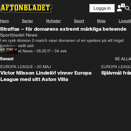
Logga in
Hem
Serier
Nyheter
Sport
Nöje
Livsstil
Straffas – för domarens extremt märkliga beteende
Sportbladet News
I en rysk division 2-match visar domaren ut en spelare på ett högst 
kontroversiellt sätt
Se mer
Sportbladet News
•
05.05.17
•
34 sek
Senast
SE ALLA
EUROPA LEAGUE
•
20 MAJ
1:32
EUROPA LEAG
Victor Nilsson Lindelöf vinner Europa
Självmål frå
League med sitt Aston Villa