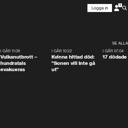
Logga in
SE ALLA
4
I GÅR 11:08
0:27
I GÅR 10:22
1:12
I GÅR 07:04
Vulkanutbrott –
Kvinna hittad död:
17 dödade 
hundratals
”Sonen vill inte gå
evakueras
ut”