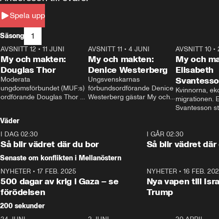
Spela upp
1
Säsong
AVSNITT 12
•
11 JUNI
26:27
AVSNITT 11
•
4 JUNI
23:40
AVSNITT 10
•
My och makten:
My och makten:
My och ma
Douglas Thor
Denice Westerberg
Elisabeth
Moderata 
Ungsvenskarnas 
Svantess
ungdomsförbundet (MUF:s) 
förbundsordförande Denice 
Kvinnorna, ek
ordförande Douglas Thor 
Westerberg gästar My och 
migrationen. E
gästar My och makten. I 
makten. I avsnittet 
Svantesson stäl
avsnittet diskuteras 
diskuteras migrationsfrågan 
när finansmini
Väder
tonårsutvisningarna och hur 
och hur SD ska locka 
Moderaterna ska locka 
kvinnliga väljare. 
I DAG 02:30
1:06
I GÅR 02:30
väljare till valet i höst. 
Så blir vädret där du bor
Så blir vädret där
Senaste om konflikten i Mellanöstern
NYHETER
•
17 FEB. 2025
0:45
NYHETER
•
16 FEB. 20
500 dagar av krig i Gaza – se
Nya vapen till Isr
förödelsen
Trump
200 sekunder