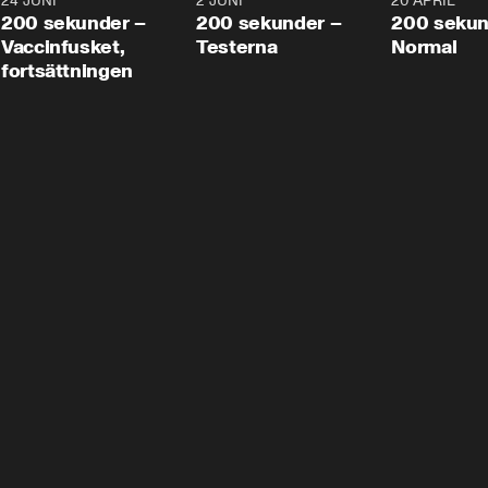
24 JUNI
5:00
2 JUNI
4:23
20 APRIL
200 sekunder –
200 sekunder –
200 sekun
Vaccinfusket,
Testerna
Normal
fortsättningen