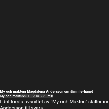
My och makten: Magdalena Andersson om Jimmie-hånet
My och makten
S1 E1
23.10.25
21 min
I det första avsnittet av ”My och Makten” ställe
Andersson till svars.