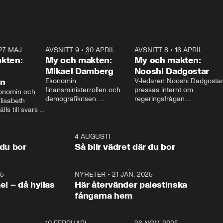
27 MAJ
3:51
AVSNITT 9
•
30 APRIL
24:00
AVSNITT 8
•
16 APRIL
25:1
kten:
My och makten:
My och makten:
Mikael Damberg
Nooshi Dadgostar
on
Ekonomin, 
V-ledaren Nooshi Dadgostar
finansministerrollen och 
pressas internt om 
onomin och 
demografikrisen. 
regeringsfrågan.

lisabeth 
Oppositionen ställs till svars 
I Aftonbladets 
ls till svars 
när Socialdemokraternas 
partiledarutfrågning ”My 
stern gästar 
Mikael Damberg gästar My 
och Makten” sätter hon ner 
My och Makten. 
och Makten. 
foten mot kritikerna:

1:06
4 AUGUSTI
1:0
– Vi ställer upp i val. Ska vi 
 du bor
Så blir vädret där du bor
vara med så sitter vi förstås 
25
1:22
NYHETER
•
21 JAN. 2025
0:5
ael – då hyllas
Här återvänder palestinska
fångarna hem