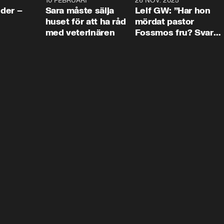
4:24
10 FEBRUARI
4:13
26 NOV. 2025
8:1
der –
Sara måste sälja
Leif GW: ”Har hon
huset för att ha råd
mördat pastor
med veterinären
Fossmos fru? Svar
nej.”