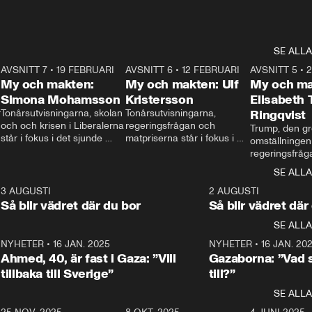
SE ALLA
7
AVSNITT 7
•
19 FEBRUARI
24:30
AVSNITT 6
•
12 FEBRUARI
27:30
AVSNITT 5
•
My och makten:
My och makten: Ulf
My och ma
Simona Mohamsson
Kristersson
Elisabeth
 
Tonårsutvisningarna, skolan 
Tonårsutvisningarna, 
Ringqvist
och och krisen i Liberalerna 
regeringsfrågan och 
Trump, den gr
står i fokus i det sjunde 
matpriserna står i fokus i 
omställningen
avsnittet av ”My och 
det sjätte avsnittet av ”My 
regeringsfråga
makten”. Se när 
och makten”. Se när 
centrum i det 
SE ALLA
Aftonbladets inrikespolitiska 
Aftonbladets inrikespolitiska 
avsnittet av ”
kommentator My 
kommentator My 
6
3 AUGUSTI
1:06
2 AUGUSTI
Makten”. Se nä
Rohwedder ställer 
Rohwedder ställer 
Så blir vädret där du bor
Så blir vädret där
Aftonbladets in
utbildnings- och 
statsminister Ulf Kristersson 
kommentator 
SE ALLA
integrationsminister Simona 
till svars.
Rohwedder stäl
Mohamsson till svars.
Centerpartiets
2
NYHETER
•
16 JAN. 2025
1:01
NYHETER
•
16 JAN. 20
Thand Ring till
Ahmed, 40, är fast i Gaza: ”Vill
Gazaborna: ”Vad s
tillbaka till Sverige”
till?”
SE ALLA