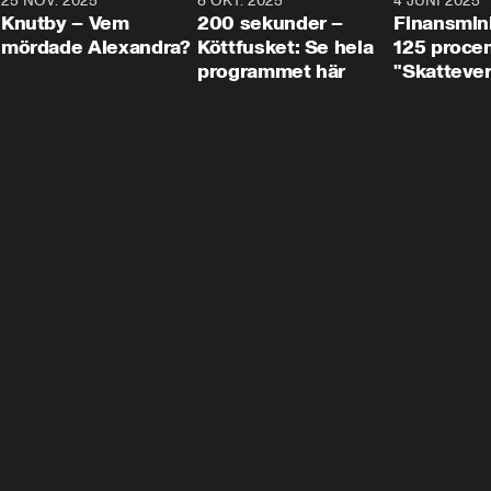
3
25 NOV. 2025
31:05
8 OKT. 2025
4:29
4 JUNI 2025
Knutby – Vem
200 sekunder –
Finansmin
mördade Alexandra?
Köttfusket: Se hela
125 procent
programmet här
"Skattever
viktig uppg