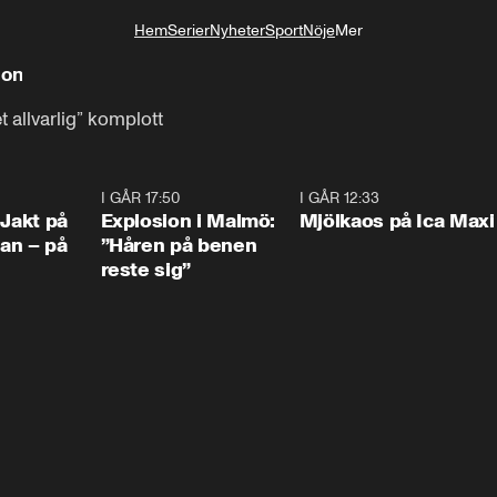
Hem
Serier
Nyheter
Sport
Nöje
Mer
Livsstil
don
t allvarlig” komplott
0:33
I GÅR 17:50
1:10
I GÅR 12:33
0:2
 Jakt på
Explosion i Malmö:
Mjölkaos på Ica Maxi
an – på
”Håren på benen
reste sig”