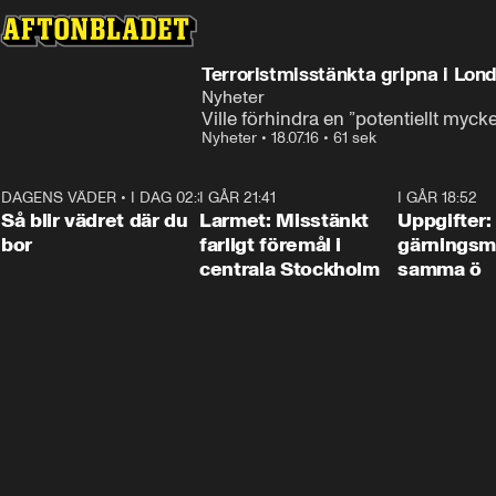
Terroristmisstänkta gripna i Lon
Nyheter
Ville förhindra en ”potentiellt mycke
Nyheter
•
18.07.16
•
61 sek
DAGENS VÄDER
•
I DAG 02:30
1:06
I GÅR 21:41
0:35
I GÅR 18:52
Så blir vädret där du
Larmet: Misstänkt
Uppgifter:
bor
farligt föremål i
gärningsm
centrala Stockholm
samma ö