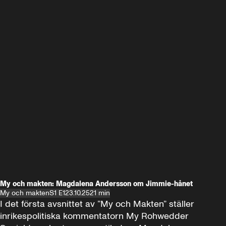
My och makten: Magdalena Andersson om Jimmie-hånet
My och makten
S1 E1
23.10.25
21 min
I det första avsnittet av ”My och Makten” ställer 
inrikespolitiska kommentatorn My Rohwedder 