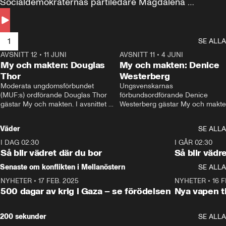
Socialdemokraternas partiledare Magdalena 
Andersson till svars.
1
SE ALLA
AVSNITT 12
•
11 JUNI
26:27
AVSNITT 11
•
4 JUNI
2
My och makten: Douglas
My och makten: Denice
Thor
Westerberg
Moderata ungdomsförbundet 
Ungsvenskarnas 
(MUF:s) ordförande Douglas Thor 
förbundsordförande Denice 
gästar My och makten. I avsnittet 
Westerberg gästar My och makten.
diskuteras tonårsutvisningarna och 
avsnittet diskuteras migrationsfrå
hur Moderaterna ska locka väljare till 
och hur SD ska locka kvinnliga 
Väder
SE ALLA
valet i höst. 
väljare. 
I DAG 02:30
1:06
I GÅR 02:30
Så blir vädret där du bor
Så blir vädr
Senaste om konflikten i Mellanöstern
SE ALLA
NYHETER
•
17 FEB. 2025
0:45
NYHETER
•
16 F
500 dagar av krig i Gaza – se förödelsen
Nya vapen ti
200 sekunder
SE ALLA