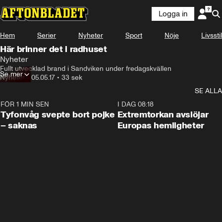
Logga in
Hem
Serier
Nyheter
Sport
Nöje
Livsstil
Här brinner det i radhuset
Nyheter
Fullt utvecklad brand i Sandviken under fredagskvällen
Se mer
Nyheter
•
05.05.17
•
33 sek
SE ALLA
FÖR 1 MIN SEN
0:53
I DAG 08:18
Tyfonvåg svepte bort pojke
Extremtorkan avslöjar
– saknas
Europas hemligheter