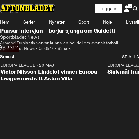
Logga in
Hem
Serier
Nyheter
Sport
Nöje
Livsstil
Pausar intervjun – börjar sjunga om Guidetti
Sportbladet News
Armand Duplantis verkar kunna en hel del om svensk fotboll.
Se mer
Sportbladet News
•
05.05.17
•
93 sek
Senast
SE ALLA
EUROPA LEAGUE
•
20 MAJ
1:32
EUROPA LEAG
Victor Nilsson Lindelöf vinner Europa
Självmål frå
League med sitt Aston Villa