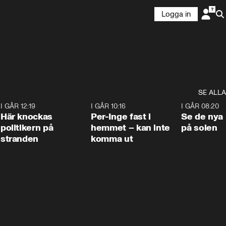
Logga in
SE ALLA
2
I GÅR 12:19
0:45
I GÅR 10:16
1:26
I GÅR 08:20
Här knockas
Per-Inge fast i
Se de nya 
politikern på
hemmet – kan inte
på solen
stranden
komma ut