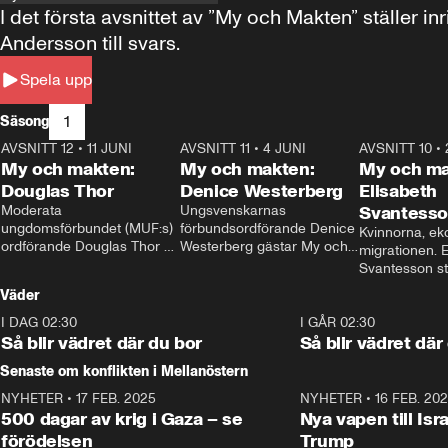
I det första avsnittet av ”My och Makten” ställe
Andersson till svars.
Spela upp
1
Säsong
AVSNITT 12
•
11 JUNI
26:27
AVSNITT 11
•
4 JUNI
23:40
AVSNITT 10
•
My och makten:
My och makten:
My och ma
Douglas Thor
Denice Westerberg
Elisabeth
Moderata 
Ungsvenskarnas 
Svantess
ungdomsförbundet (MUF:s) 
förbundsordförande Denice 
Kvinnorna, ek
ordförande Douglas Thor 
Westerberg gästar My och 
migrationen. E
gästar My och makten. I 
makten. I avsnittet 
Svantesson stäl
avsnittet diskuteras 
diskuteras migrationsfrågan 
när finansmini
Väder
tonårsutvisningarna och hur 
och hur SD ska locka 
Moderaterna ska locka 
kvinnliga väljare. 
I DAG 02:30
1:06
I GÅR 02:30
väljare till valet i höst. 
Så blir vädret där du bor
Så blir vädret där
Senaste om konflikten i Mellanöstern
NYHETER
•
17 FEB. 2025
0:45
NYHETER
•
16 FEB. 20
500 dagar av krig i Gaza – se
Nya vapen till Isr
förödelsen
Trump