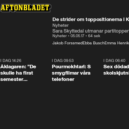
De strider om toppositionerna i 
Nyheter
Sara Skyttedal utmanar partitoppe
Nyheter
•
05.05.17
•
64 sek
Jakob Forssmed
Ebba Busch
Emma Henrik
I DAG 14:26
1:54
I DAG 09:53
1:36
I DAG 06:40
Åklagaren: ”De
Pourmokhtari: S
Sex dödad
skulle ha firat
smygfilmar våra
skolskjutn
semester
telefoner
tillsammans”