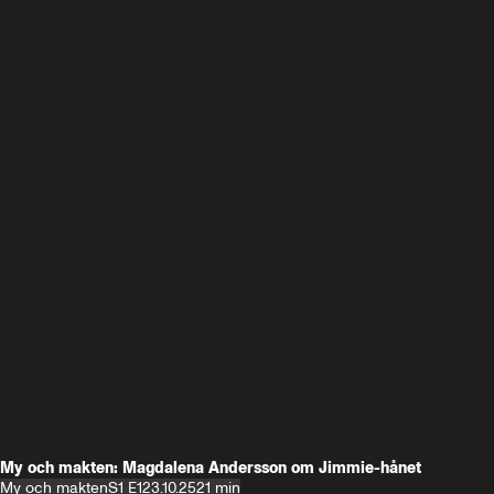
My och makten: Magdalena Andersson om Jimmie-hånet
My och makten
S1 E1
23.10.25
21 min