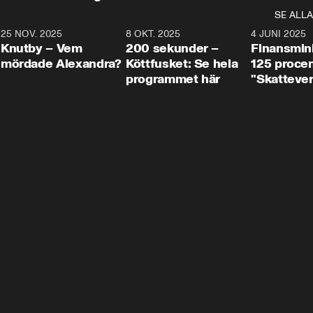
SE ALLA
3
25 NOV. 2025
31:05
8 OKT. 2025
4:29
4 JUNI 2025
Knutby – Vem
200 sekunder –
Finansmin
mördade Alexandra?
Köttfusket: Se hela
125 procent
programmet här
"Skattever
viktig uppg