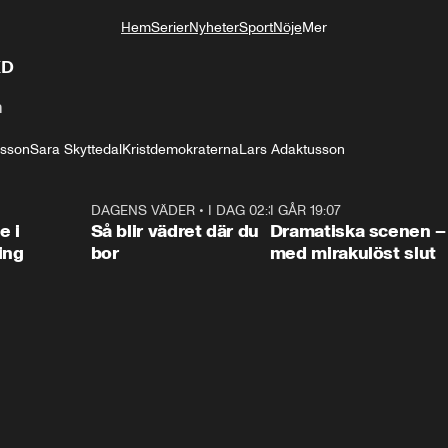
Hem
Serier
Nyheter
Sport
Nöje
Mer
Livsstil
KD
n
sson
Sara Skyttedal
Kristdemokraterna
Lars Adaktusson
0:47
DAGENS VÄDER
•
I DAG 02:30
1:06
I GÅR 19:07
0:4
e i
Så blir vädret där du
Dramatiska scenen –
ing
bor
med mirakulöst slut