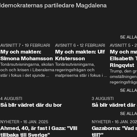
aldemokraternas partiledare Magdalena 
SE ALLA
7
AVSNITT 7
•
19 FEBRUARI
24:30
AVSNITT 6
•
12 FEBRUARI
27:30
AVSNITT 5
•
My och makten:
My och makten: Ulf
My och ma
Simona Mohamsson
Kristersson
Elisabeth
 
Tonårsutvisningarna, skolan 
Tonårsutvisningarna, 
Ringqvist
och och krisen i Liberalerna 
regeringsfrågan och 
Trump, den gr
står i fokus i det sjunde 
matpriserna står i fokus i 
omställningen
avsnittet av ”My och 
det sjätte avsnittet av ”My 
regeringsfråga
makten”. Se när 
och makten”. Se när 
centrum i det 
SE ALLA
Aftonbladets inrikespolitiska 
Aftonbladets inrikespolitiska 
avsnittet av ”
kommentator My 
kommentator My 
6
4 AUGUSTI
1:06
3 AUGUSTI
Makten”. Se nä
Rohwedder ställer 
Rohwedder ställer 
Så blir vädret där du bor
Så blir vädret där
Aftonbladets in
utbildnings- och 
statsminister Ulf Kristersson 
kommentator 
SE ALLA
integrationsminister Simona 
till svars.
Rohwedder stäl
Mohamsson till svars.
Centerpartiets
2
NYHETER
•
16 JAN. 2025
1:01
NYHETER
•
16 JAN. 20
Thand Ring till
Ahmed, 40, är fast i Gaza: ”Vill
Gazaborna: ”Vad s
tillbaka till Sverige”
till?”