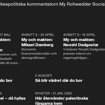
r inrikespolitiska kommentatorn My Rohwedder Soci
27 MAJ
3:51
AVSNITT 9
•
30 APRIL
24:00
AVSNITT 8
•
16 APRIL
25:1
kten:
My och makten:
My och makten:
Mikael Damberg
Nooshi Dadgostar
on
Ekonomin, 
V-ledaren Nooshi Dadgostar
finansministerrollen och 
pressas internt om 
onomin och 
demografikrisen. 
regeringsfrågan.

lisabeth 
Oppositionen ställs till svars 
I Aftonbladets 
ls till svars 
när Socialdemokraternas 
partiledarutfrågning ”My 
stern gästar 
Mikael Damberg gästar My 
och Makten” sätter hon ner 
My och Makten. 
och Makten. 
foten mot kritikerna:

1:06
5 AUGUSTI
1:0
– Vi ställer upp i val. Ska vi 
 du bor
Så blir vädret där du bor
vara med så sitter vi förstås 
25
1:22
NYHETER
•
21 JAN. 2025
0:5
ael – då hyllas
Här återvänder palestinska
fångarna hem