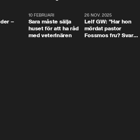
4:24
10 FEBRUARI
4:13
26 NOV. 2025
8:1
der –
Sara måste sälja
Leif GW: ”Har hon
huset för att ha råd
mördat pastor
med veterinären
Fossmos fru? Svar
nej.”