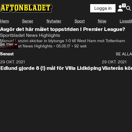
Logga in
Hem
Serier
Nyheter
Sport
Nöje
Livsstil
Avgör det här målet toppstriden i Premier League?
Sportbladet News Highlights
Manuel Lanzini skickar in blytunga 1-0 till West Ham mot Tottenham
Se mer
Sportbladet News Highlights
•
05.05.17
•
92 sek
Senast
SE ALLA
29 OKT. 2021
4:11
29 OKT. 2021
Edlund gjorde 8 (!) mål för Villa Lidköping
Västerås kö