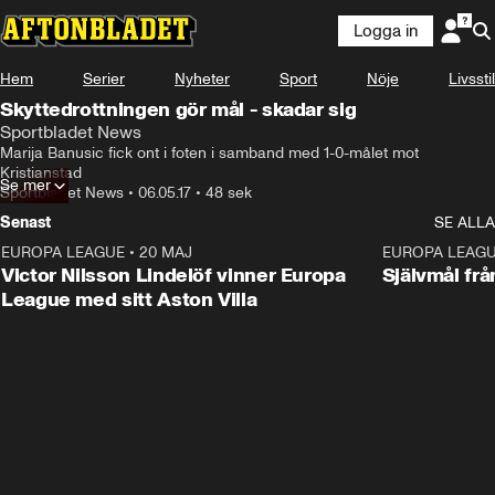
Logga in
Hem
Serier
Nyheter
Sport
Nöje
Livsstil
Skyttedrottningen gör mål - skadar sig
Sportbladet News
Marija Banusic fick ont i foten i samband med 1-0-målet mot 
Kristianstad
Se mer
Sportbladet News
•
06.05.17
•
48 sek
Senast
SE ALLA
EUROPA LEAGUE
•
20 MAJ
1:32
EUROPA LEAG
Victor Nilsson Lindelöf vinner Europa
Självmål frå
League med sitt Aston Villa