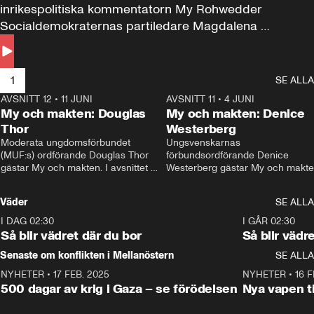
inrikespolitiska kommentatorn My Rohwedder 
Socialdemokraternas partiledare Magdalena 
Andersson till svars.
1
SE ALLA
AVSNITT 12
•
11 JUNI
26:27
AVSNITT 11
•
4 JUNI
2
My och makten: Douglas
My och makten: Denice
Thor
Westerberg
Moderata ungdomsförbundet 
Ungsvenskarnas 
(MUF:s) ordförande Douglas Thor 
förbundsordförande Denice 
gästar My och makten. I avsnittet 
Westerberg gästar My och makten.
diskuteras tonårsutvisningarna och 
avsnittet diskuteras migrationsfrå
hur Moderaterna ska locka väljare till 
och hur SD ska locka kvinnliga 
Väder
SE ALLA
valet i höst. 
väljare. 
I DAG 02:30
1:06
I GÅR 02:30
Så blir vädret där du bor
Så blir vädr
Senaste om konflikten i Mellanöstern
SE ALLA
NYHETER
•
17 FEB. 2025
0:45
NYHETER
•
16 F
500 dagar av krig i Gaza – se förödelsen
Nya vapen ti