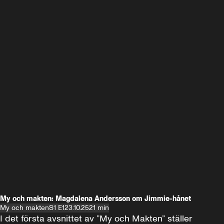
My och makten: Magdalena Andersson om Jimmie-hånet
My och makten
S1 E1
23.10.25
21 min
I det första avsnittet av ”My och Makten” ställer 