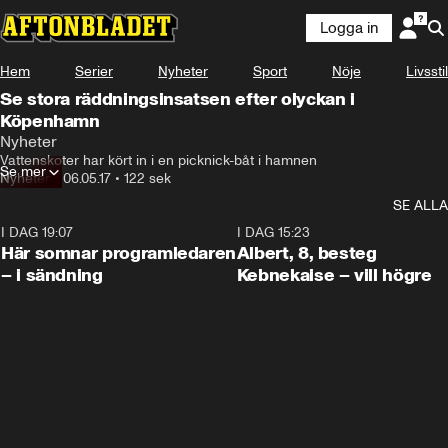
Logga in
Hem
Serier
Nyheter
Sport
Nöje
Livsstil
Se stora räddningsinsatsen efter olyckan i
Köpenhamn
Nyheter
Vattenskoter har kört in i en picknick-båt i hamnen
Se mer
Nyheter
•
06.05.17
•
122 sek
SE ALLA
I DAG 19:07
0:45
I DAG 15:23
Här somnar programledaren
Albert, 8, besteg
– i sändning
Kebnekaise – vill högre