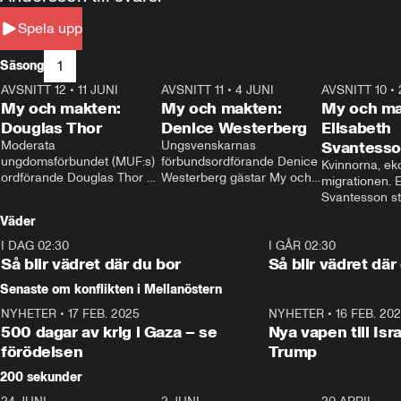
Spela upp
1
Säsong
AVSNITT 12
•
11 JUNI
26:27
AVSNITT 11
•
4 JUNI
23:40
AVSNITT 10
•
My och makten:
My och makten:
My och ma
Douglas Thor
Denice Westerberg
Elisabeth
Moderata 
Ungsvenskarnas 
Svantess
ungdomsförbundet (MUF:s) 
förbundsordförande Denice 
Kvinnorna, ek
ordförande Douglas Thor 
Westerberg gästar My och 
migrationen. E
gästar My och makten. I 
makten. I avsnittet 
Svantesson stäl
avsnittet diskuteras 
diskuteras migrationsfrågan 
när finansmini
Väder
tonårsutvisningarna och hur 
och hur SD ska locka 
Moderaterna ska locka 
kvinnliga väljare. 
I DAG 02:30
1:06
I GÅR 02:30
väljare till valet i höst. 
Så blir vädret där du bor
Så blir vädret där
Senaste om konflikten i Mellanöstern
NYHETER
•
17 FEB. 2025
0:45
NYHETER
•
16 FEB. 20
500 dagar av krig i Gaza – se
Nya vapen till Isr
förödelsen
Trump
200 sekunder