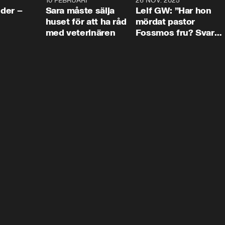
4:24
10 FEBRUARI
4:13
26 NOV. 2025
8:1
der –
Sara måste sälja
Leif GW: ”Har hon
huset för att ha råd
mördat pastor
med veterinären
Fossmos fru? Svar
nej.”