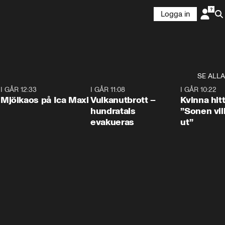
Logga in
SE ALLA
0
I GÅR 12:33
0:24
I GÅR 11:08
0:27
I GÅR 10:22
Mjölkaos på Ica Maxi
Vulkanutbrott –
Kvinna hit
hundratals
”Sonen vill
evakueras
ut”