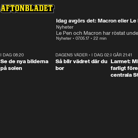
Idag avgörs det: Macron eller Le
Nyheter
Le Pen och Macron har röstat und
Nyheter
•
07.05.17
•
22 min
I DAG 08:20
0:19
DAGENS VÄDER
•
I DAG 02:30
1:06
I GÅR 21:41
Se de nya bilderna
Så blir vädret där du
Larmet: M
på solen
bor
farligt för
centrala 