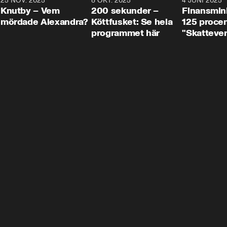
3
25 NOV. 2025
31:05
8 OKT. 2025
4:29
4 JUNI 2025
Knutby – Vem
200 sekunder –
Finansmin
mördade Alexandra?
Köttfusket: Se hela
125 procent
programmet här
"Skattever
viktig uppg