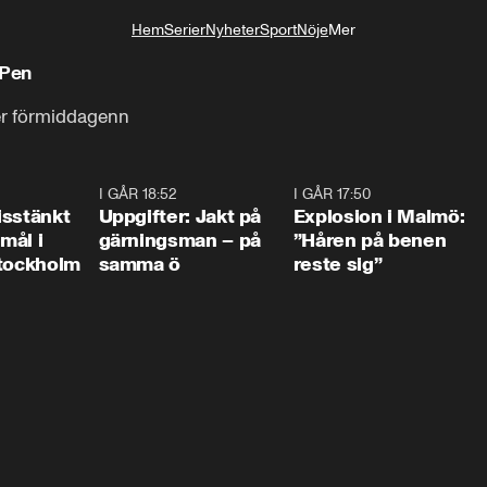
Hem
Serier
Nyheter
Sport
Nöje
Mer
Livsstil
 Pen
er förmiddagenn
0:35
I GÅR 18:52
0:33
I GÅR 17:50
1:1
isstänkt
Uppgifter: Jakt på
Explosion i Malmö:
emål i
gärningsman – på
”Håren på benen
Stockholm
samma ö
reste sig”