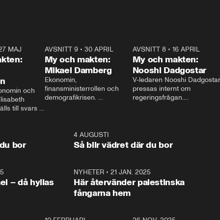
27 MAJ
3:51
AVSNITT 9
•
30 APRIL
24:00
AVSNITT 8
•
16 APRIL
25:1
kten:
My och makten:
My och makten:
Mikael Damberg
Nooshi Dadgostar
on
Ekonomin, 
V-ledaren Nooshi Dadgostar
finansministerrollen och 
pressas internt om 
onomin och 
demografikrisen. 
regeringsfrågan.

lisabeth 
Oppositionen ställs till svars 
I Aftonbladets 
ls till svars 
när Socialdemokraternas 
partiledarutfrågning ”My 
stern gästar 
Mikael Damberg gästar My 
och Makten” sätter hon ner 
My och Makten. 
och Makten. 
foten mot kritikerna:

1:06
4 AUGUSTI
1:0
– Vi ställer upp i val. Ska vi 
 du bor
Så blir vädret där du bor
vara med så sitter vi förstås 
25
1:22
NYHETER
•
21 JAN. 2025
0:5
ael – då hyllas
Här återvänder palestinska
fångarna hem