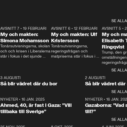
SE ALLA
7
AVSNITT 7
•
19 FEBRUARI
24:30
AVSNITT 6
•
12 FEBRUARI
27:30
AVSNITT 5
•
My och makten:
My och makten: Ulf
My och ma
Simona Mohamsson
Kristersson
Elisabeth
 
Tonårsutvisningarna, skolan 
Tonårsutvisningarna, 
Ringqvist
och och krisen i Liberalerna 
regeringsfrågan och 
Trump, den gr
står i fokus i det sjunde 
matpriserna står i fokus i 
omställningen
avsnittet av ”My och 
det sjätte avsnittet av ”My 
regeringsfråga
makten”. Se när 
och makten”. Se när 
centrum i det 
SE ALLA
Aftonbladets inrikespolitiska 
Aftonbladets inrikespolitiska 
avsnittet av ”
kommentator My 
kommentator My 
6
3 AUGUSTI
1:06
2 AUGUSTI
Makten”. Se nä
Rohwedder ställer 
Rohwedder ställer 
Så blir vädret där du bor
Så blir vädret där
Aftonbladets in
utbildnings- och 
statsminister Ulf Kristersson 
kommentator 
SE ALLA
integrationsminister Simona 
till svars.
Rohwedder stäl
Mohamsson till svars.
Centerpartiets
2
NYHETER
•
16 JAN. 2025
1:01
NYHETER
•
16 JAN. 20
Thand Ring till
Ahmed, 40, är fast i Gaza: ”Vill
Gazaborna: ”Vad s
tillbaka till Sverige”
till?”
SE ALLA