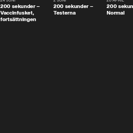
24 JUNI
5:00
2 JUNI
4:23
20 APRIL
200 sekunder –
200 sekunder –
200 sekun
Vaccinfusket,
Testerna
Normal
fortsättningen