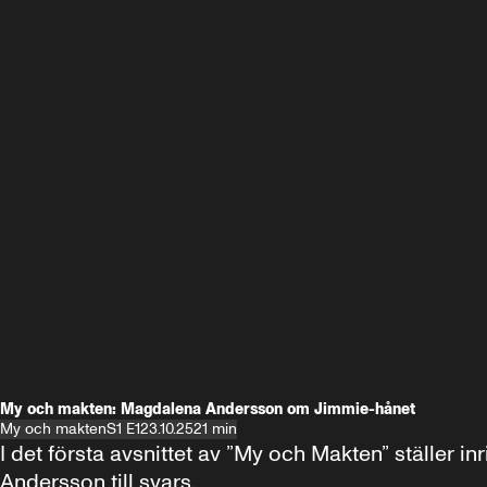
My och makten: Magdalena Andersson om Jimmie-hånet
My och makten
S1 E1
23.10.25
21 min
I det första avsnittet av ”My och Makten” ställe
Andersson till svars.