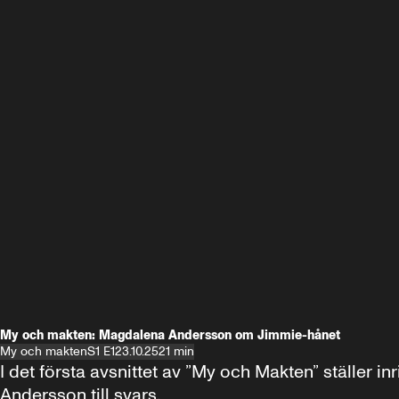
My och makten: Magdalena Andersson om Jimmie-hånet
My och makten
S1 E1
23.10.25
21 min
I det första avsnittet av ”My och Makten” ställe
Andersson till svars.