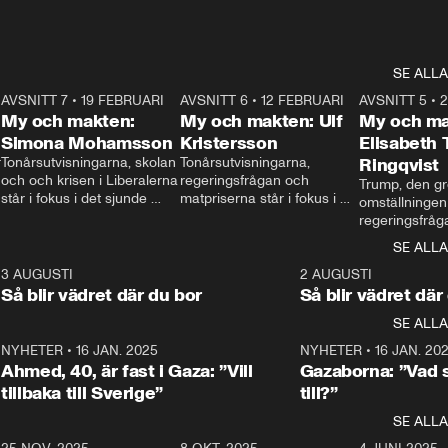
SE ALLA
7
AVSNITT 7
•
19 FEBRUARI
24:30
AVSNITT 6
•
12 FEBRUARI
27:30
AVSNITT 5
•
My och makten:
My och makten: Ulf
My och ma
Simona Mohamsson
Kristersson
Elisabeth
 
Tonårsutvisningarna, skolan 
Tonårsutvisningarna, 
Ringqvist
och och krisen i Liberalerna 
regeringsfrågan och 
Trump, den gr
står i fokus i det sjunde 
matpriserna står i fokus i 
omställningen
avsnittet av ”My och 
det sjätte avsnittet av ”My 
regeringsfråga
makten”. Se när 
och makten”. Se när 
centrum i det 
SE ALLA
Aftonbladets inrikespolitiska 
Aftonbladets inrikespolitiska 
avsnittet av ”
kommentator My 
kommentator My 
6
3 AUGUSTI
1:06
2 AUGUSTI
Makten”. Se nä
Rohwedder ställer 
Rohwedder ställer 
Så blir vädret där du bor
Så blir vädret där
Aftonbladets in
utbildnings- och 
statsminister Ulf Kristersson 
kommentator 
SE ALLA
integrationsminister Simona 
till svars.
Rohwedder stäl
Mohamsson till svars.
Centerpartiets
2
NYHETER
•
16 JAN. 2025
1:01
NYHETER
•
16 JAN. 20
Thand Ring till
Ahmed, 40, är fast i Gaza: ”Vill
Gazaborna: ”Vad s
tillbaka till Sverige”
till?”
SE ALLA