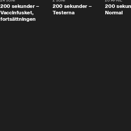
24 JUNI
5:00
2 JUNI
4:23
20 APRIL
200 sekunder –
200 sekunder –
200 sekun
Vaccinfusket,
Testerna
Normal
fortsättningen