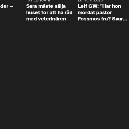
4:24
10 FEBRUARI
4:13
26 NOV. 2025
8:1
der –
Sara måste sälja
Leif GW: ”Har hon
huset för att ha råd
mördat pastor
med veterinären
Fossmos fru? Svar
nej.”