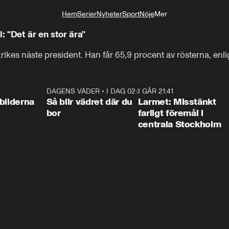
Hem
Serier
Nyheter
Sport
Nöje
Mer
Livsstil
 "Det är en stor ära"
ikes näste president. Han får 65,9 procent av rösterna, enl
0:31
DAGENS VÄDER
•
I DAG 02:30
1:06
I GÅR 21:41
0:3
bilderna
Så blir vädret där du
Larmet: Misstänkt
bor
farligt föremål i
centrala Stockholm