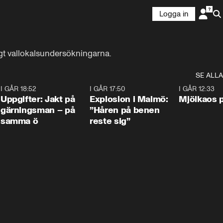
Logga in
igt vallokalsundersökningarna.
SE ALLA
5
I GÅR 18:52
0:33
I GÅR 17:50
1:10
I GÅR 12:33
Uppgifter: Jakt på
Explosion i Malmö:
Mjölkaos p
gärningsman – på
”Håren på benen
samma ö
reste sig”