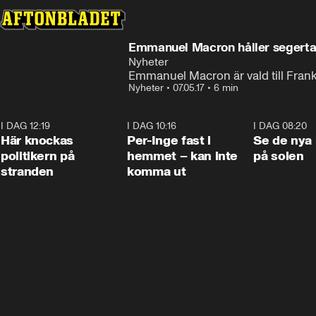
Emmanuel Macron håller segertal:
Nyheter
Emmanuel Macron är vald till Frankr
Nyheter
•
07.05.17
•
6 min
I DAG 12:19
0:45
I DAG 10:16
1:26
I DAG 08:20
Här knockas
Per-Inge fast i
Se de nya 
politikern på
hemmet – kan inte
på solen
stranden
komma ut