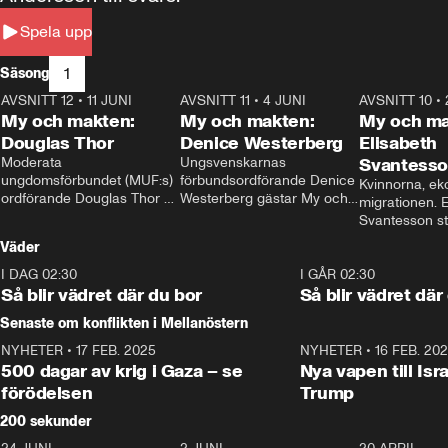
Spela upp
1
Säsong
AVSNITT 12
•
11 JUNI
26:27
AVSNITT 11
•
4 JUNI
23:40
AVSNITT 10
•
My och makten:
My och makten:
My och ma
Douglas Thor
Denice Westerberg
Elisabeth
Moderata 
Ungsvenskarnas 
Svantess
ungdomsförbundet (MUF:s) 
förbundsordförande Denice 
Kvinnorna, ek
ordförande Douglas Thor 
Westerberg gästar My och 
migrationen. E
gästar My och makten. I 
makten. I avsnittet 
Svantesson stäl
avsnittet diskuteras 
diskuteras migrationsfrågan 
när finansmini
Väder
tonårsutvisningarna och hur 
och hur SD ska locka 
Moderaterna ska locka 
kvinnliga väljare. 
I DAG 02:30
1:06
I GÅR 02:30
väljare till valet i höst. 
Så blir vädret där du bor
Så blir vädret där
Senaste om konflikten i Mellanöstern
NYHETER
•
17 FEB. 2025
0:45
NYHETER
•
16 FEB. 20
500 dagar av krig i Gaza – se
Nya vapen till Isr
förödelsen
Trump
200 sekunder