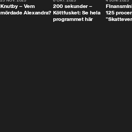
3
25 NOV. 2025
31:05
8 OKT. 2025
4:29
4 JUNI 2025
Knutby – Vem
200 sekunder –
Finansmin
mördade Alexandra?
Köttfusket: Se hela
125 procent
programmet här
"Skattever
viktig uppg