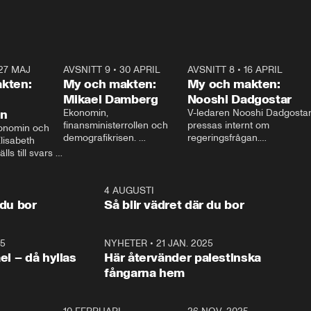
27 MAJ
3:51
AVSNITT 9
•
30 APRIL
24:00
AVSNITT 8
•
16 APRIL
25:1
kten:
My och makten:
My och makten:
Mikael Damberg
Nooshi Dadgostar
on
Ekonomin, 
V-ledaren Nooshi Dadgostar
finansministerrollen och 
pressas internt om 
onomin och 
demografikrisen. 
regeringsfrågan.

lisabeth 
Oppositionen ställs till svars 
I Aftonbladets 
ls till svars 
när Socialdemokraternas 
partiledarutfrågning ”My 
stern gästar 
Mikael Damberg gästar My 
och Makten” sätter hon ner 
My och Makten. 
och Makten. 
foten mot kritikerna:

1:06
4 AUGUSTI
1:0
– Vi ställer upp i val. Ska vi 
 du bor
Så blir vädret där du bor
vara med så sitter vi förstås 
25
1:22
NYHETER
•
21 JAN. 2025
0:5
ael – då hyllas
Här återvänder palestinska
fångarna hem