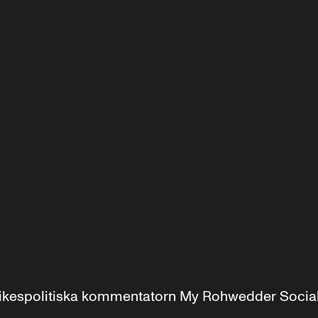
r inrikespolitiska kommentatorn My Rohwedder Soci