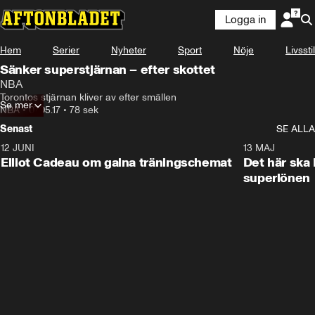
Logga in
Hem
Serier
Nyheter
Sport
Nöje
Livsstil
Sänker superstjärnan – efter skottet
NBA
Torontos stjärnan kliver av efter smällen
Se mer
NBA
•
07.05.17
•
78 sek
Senast
SE ALLA
12 JUNI
0:31
13 MAJ
Elliot Cadeau om galna träningschemat
Det här ska 
superlönen