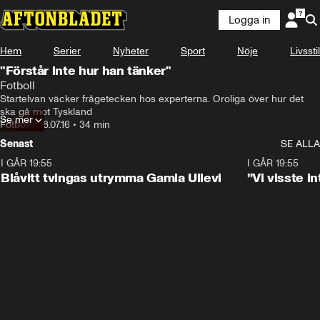
Logga in
Hem
Serier
Nyheter
Sport
Nöje
Livsstil
"Förstår inte hur han tänker"
Fotboll
Startelvan väcker frågetecken hos experterna. Oroliga över hur det 
ska gå mot Tyskland
Se mer
Fotboll
•
18.07.16
•
34 min
Senast
SE ALLA
I GÅR 19:55
0:29
I GÅR 19:55
Blåvitt tvingas utrymma Gamla Ullevi
”Vi visste 