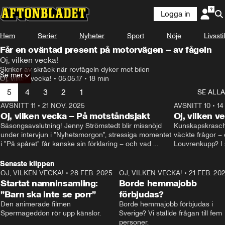
Logga in
Hem
Serier
Nyheter
Sport
Nöje
Livsstil
Får en oväntad present på motorvägen – av fågeln
Oj, vilken vecka!
Skriker av skräck när rovfågeln dyker mot bilen
Se mer
Oj, vilken vecka!
•
05.05.17
•
18 min
5
4
3
2
1
SE ALLA
AVSNITT 11
•
21 NOV. 2025
22:00
AVSNITT 10
•
14
Oj, vilken vecka – På motståndsjakt
Oj, vilken v
Säsongsavslutning! Jenny Strömstedt blir missnöjd 
Kunskapskraschen
under intervjun i "Nyhetsmorgon", stressiga momentet 
väckte frågor – 
i "På spåret" får kanske sin förklaring – och vad 
Louvrenkupp? I s
drömmer egentligen Liberalerna om? I studion: Oisin 
Svenson.
Cantwell och Karin Pettersson.
Senaste klippen
OJ, VILKEN VECKA!
•
28 FEB. 2025
2:40
OJ, VILKEN VECKA!
•
21 FEB. 20
Startat namninsamling:
Borde hemmajobb
”Barn ska inte se porr”
förbjudas?
Den animerade filmen 
Borde hemmajobb förbjudas i 
Spermageddon rör upp känslor.
Sverige? Vi ställde frågan till fem 
personer.