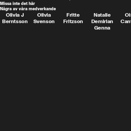
Missa inte det här
Några av våra medverkande
Olivia J
Olivia
Fritte
Natalie
Oi
Berntsson
Svenson
Fritzson
Demirian
Can
Genna