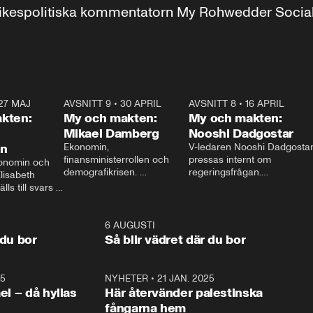
r inrikespolitiska kommentatorn My Rohwedder Soci
27 MAJ
3:51
AVSNITT 9
•
30 APRIL
24:00
AVSNITT 8
•
16 APRIL
25:1
kten:
My och makten:
My och makten:
Mikael Damberg
Nooshi Dadgostar
on
Ekonomin, 
V-ledaren Nooshi Dadgostar
finansministerrollen och 
pressas internt om 
onomin och 
demografikrisen. 
regeringsfrågan.

lisabeth 
Oppositionen ställs till svars 
I Aftonbladets 
ls till svars 
när Socialdemokraternas 
partiledarutfrågning ”My 
stern gästar 
Mikael Damberg gästar My 
och Makten” sätter hon ner 
My och Makten. 
och Makten. 
foten mot kritikerna:

1:06
6 AUGUSTI
1:0
– Vi ställer upp i val. Ska vi 
 du bor
Så blir vädret där du bor
vara med så sitter vi förstås 
25
1:22
NYHETER
•
21 JAN. 2025
0:5
ael – då hyllas
Här återvänder palestinska
fångarna hem