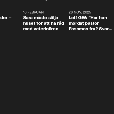
4:24
10 FEBRUARI
4:13
26 NOV. 2025
8:1
der –
Sara måste sälja
Leif GW: ”Har hon
huset för att ha råd
mördat pastor
med veterinären
Fossmos fru? Svar
nej.”