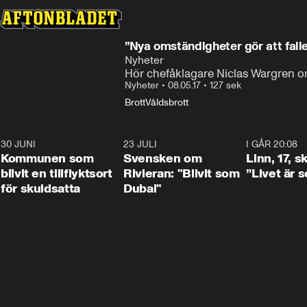
”Nya omständigheter gör att fall
Nyheter
Hör chefåklagare Niclas Wargren om
Nyheter
•
08.05.17
•
127 sek
Brott
Våldsbrott
30 JUNI
1:24
23 JULI
1:42
I GÅR 20:08
Kommunen som
Svensken om
Linn, 17, s
blivit en tillflyktsort
Rivieran: "Blivit som
”Livet är 
för skuldsatta
Dubai"