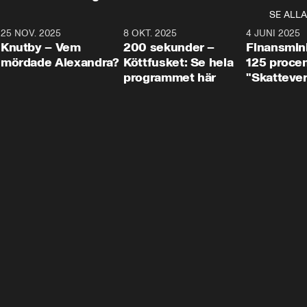
SE ALLA
3
25 NOV. 2025
31:05
8 OKT. 2025
4:29
4 JUNI 2025
Knutby – Vem
200 sekunder –
Finansmin
mördade Alexandra?
Köttfusket: Se hela
125 procent
programmet här
"Skattever
viktig uppg