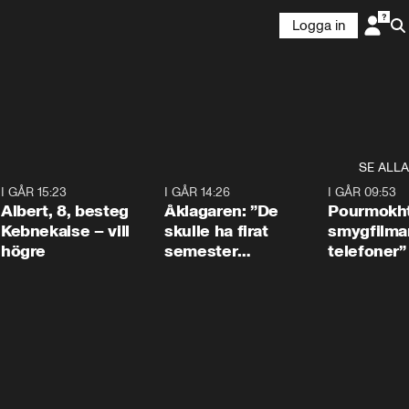
Logga in
SE ALLA
5
I GÅR 15:23
0:54
I GÅR 14:26
1:54
I GÅR 09:53
Albert, 8, besteg
Åklagaren: ”De
Pourmokht
Kebnekaise – vill
skulle ha firat
smygfilma
högre
semester
telefoner”
tillsammans”