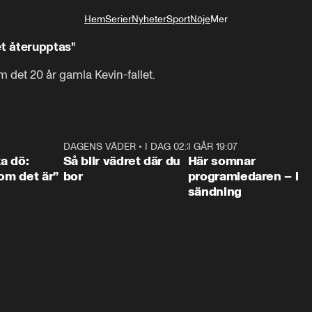
Hem
Serier
Nyheter
Sport
Nöje
Mer
Livsstil
et återupptas”
 det 20 år gamla Kevin-fallet.
4:36
DAGENS VÄDER
•
I DAG 02:30
1:06
I GÅR 19:07
0:4
ka dö:
Så blir vädret där du
Här somnar
som det är”
bor
programledaren – i
sändning