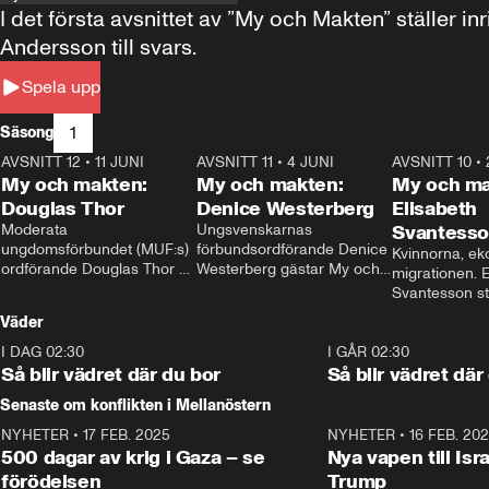
I det första avsnittet av ”My och Makten” ställe
Andersson till svars.
Spela upp
1
Säsong
AVSNITT 12
•
11 JUNI
26:27
AVSNITT 11
•
4 JUNI
23:40
AVSNITT 10
•
My och makten:
My och makten:
My och ma
Douglas Thor
Denice Westerberg
Elisabeth
Moderata 
Ungsvenskarnas 
Svantess
ungdomsförbundet (MUF:s) 
förbundsordförande Denice 
Kvinnorna, ek
ordförande Douglas Thor 
Westerberg gästar My och 
migrationen. E
gästar My och makten. I 
makten. I avsnittet 
Svantesson stäl
avsnittet diskuteras 
diskuteras migrationsfrågan 
när finansmini
Väder
tonårsutvisningarna och hur 
och hur SD ska locka 
Moderaterna ska locka 
kvinnliga väljare. 
I DAG 02:30
1:06
I GÅR 02:30
väljare till valet i höst. 
Så blir vädret där du bor
Så blir vädret där
Senaste om konflikten i Mellanöstern
NYHETER
•
17 FEB. 2025
0:45
NYHETER
•
16 FEB. 20
500 dagar av krig i Gaza – se
Nya vapen till Isr
förödelsen
Trump