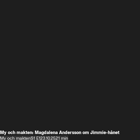
My och makten: Magdalena Andersson om Jimmie-hånet
My och makten
S1 E1
23.10.25
21 min