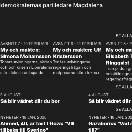
aldemokraternas partiledare Magdalena 
SE ALLA
7
AVSNITT 7
•
19 FEBRUARI
24:30
AVSNITT 6
•
12 FEBRUARI
27:30
AVSNITT 5
•
My och makten:
My och makten: Ulf
My och ma
Simona Mohamsson
Kristersson
Elisabeth
 
Tonårsutvisningarna, skolan 
Tonårsutvisningarna, 
Ringqvist
och och krisen i Liberalerna 
regeringsfrågan och 
Trump, den gr
står i fokus i det sjunde 
matpriserna står i fokus i 
omställningen
avsnittet av ”My och 
det sjätte avsnittet av ”My 
regeringsfråga
makten”. Se när 
och makten”. Se när 
centrum i det 
SE ALLA
Aftonbladets inrikespolitiska 
Aftonbladets inrikespolitiska 
avsnittet av ”
kommentator My 
kommentator My 
6
5 AUGUSTI
1:06
4 AUGUSTI
Makten”. Se nä
Rohwedder ställer 
Rohwedder ställer 
Så blir vädret där du bor
Så blir vädret där
Aftonbladets in
utbildnings- och 
statsminister Ulf Kristersson 
kommentator 
SE ALLA
integrationsminister Simona 
till svars.
Rohwedder stäl
Mohamsson till svars.
Centerpartiets
2
NYHETER
•
16 JAN. 2025
1:01
NYHETER
•
16 JAN. 20
Thand Ring till
Ahmed, 40, är fast i Gaza: ”Vill
Gazaborna: ”Vad s
tillbaka till Sverige”
till?”