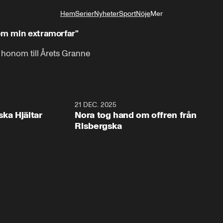
Hem
Serier
Nyheter
Sport
Nöje
Mer
Livsstil
om min extramorfar"
 honom till Årets Granne
1:00
21 DEC. 2025
1:1
ska Hjältar
Nora tog hand om offren från
Risbergska