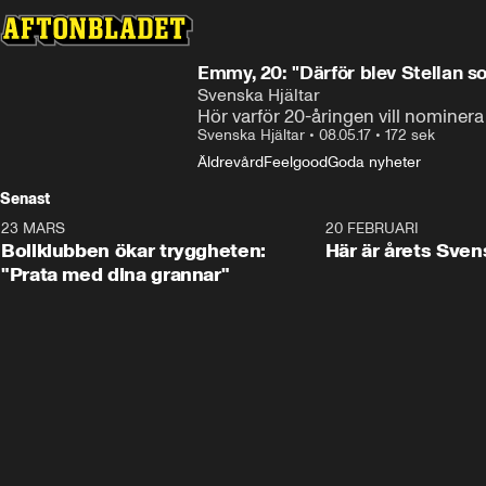
Emmy, 20: "Därför blev Stellan s
Svenska Hjältar
Hör varför 20-åringen vill nominera
Svenska Hjältar
•
08.05.17
•
172 sek
Äldrevård
Feelgood
Goda nyheter
Senast
23 MARS
1:27
20 FEBRUARI
Bollklubben ökar tryggheten:
Här är årets Sven
"Prata med dina grannar"