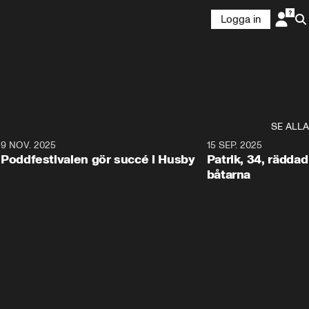
Logga in
SE ALLA
6
9 NOV. 2025
0:29
15 SEP. 2025
Poddfestivalen gör succé i Husby
Patrik, 34, räddad 
båtarna