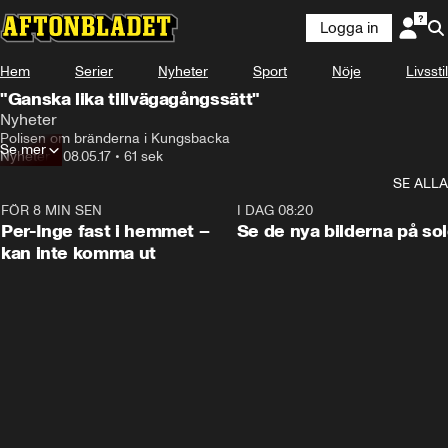
Logga in
Hem
Serier
Nyheter
Sport
Nöje
Livsstil
"Ganska lika tillvägagångssätt"
Nyheter
Polisen om bränderna i Kungsbacka
Se mer
Nyheter
•
08.05.17
•
61 sek
SE ALLA
FÖR 8 MIN SEN
1:26
I DAG 08:20
Per-Inge fast i hemmet –
Se de nya bilderna på so
kan inte komma ut