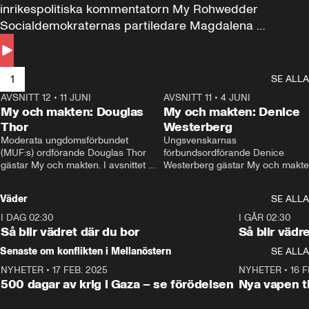
inrikespolitiska kommentatorn My Rohwedder 
Socialdemokraternas partiledare Magdalena 
Andersson till svars.
1
SE ALLA
AVSNITT 12
•
11 JUNI
26:27
AVSNITT 11
•
4 JUNI
2
My och makten: Douglas
My och makten: Denice
Thor
Westerberg
Moderata ungdomsförbundet 
Ungsvenskarnas 
(MUF:s) ordförande Douglas Thor 
förbundsordförande Denice 
gästar My och makten. I avsnittet 
Westerberg gästar My och makten.
diskuteras tonårsutvisningarna och 
avsnittet diskuteras migrationsfrå
hur Moderaterna ska locka väljare till 
och hur SD ska locka kvinnliga 
Väder
SE ALLA
valet i höst. 
väljare. 
I DAG 02:30
1:06
I GÅR 02:30
Så blir vädret där du bor
Så blir vädr
Senaste om konflikten i Mellanöstern
SE ALLA
NYHETER
•
17 FEB. 2025
0:45
NYHETER
•
16 F
500 dagar av krig i Gaza – se förödelsen
Nya vapen ti