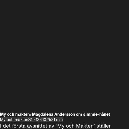
My och makten: Magdalena Andersson om Jimmie-hånet
My och makten
S1 E1
23.10.25
21 min
I det första avsnittet av ”My och Makten” ställer 