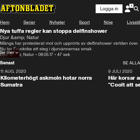
Logga in
Hem
Serier
Nyheter
Sport
Nöje
Livsstil
Nya tuffa regler kan stoppa delfinshower
Djur &amp; Natur
Många har protesterat mot och upprörts av delfinshower världen över. 
Nu tar Frankrike ett steg i djurvännernas smak
Se mer
Djur &amp; Natur
•
08.05.17
•
47 sek
Senast
SE ALLA
11 AUG. 2020
0:41
9 JULI 2020
Kilometerhögt askmoln hotar norra
Här korsar 
Sumatra
"Coolt att s