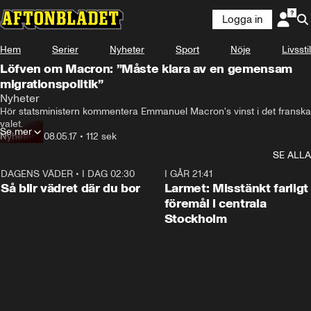
Logga in
Hem
Serier
Nyheter
Sport
Nöje
Livsstil
Löfven om Macron: ”Måste klara av en gemensam
migrationspolitik”
Nyheter
Hör statsministern kommentera Emmanuel Macron's vinst i det franska 
valet.
Se mer
Nyheter
•
08.05.17
•
112 sek
SE ALLA
DAGENS VÄDER
•
I DAG 02:30
1:06
I GÅR 21:41
Så blir vädret där du bor
Larmet: Misstänkt farligt
föremål i centrala
Stockholm