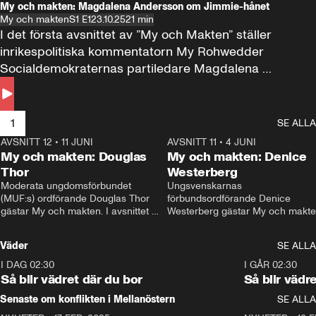
My och makten: Magdalena Andersson om Jimmie-hånet
My och makten
S1 E1
23.10.25
21 min
I det första avsnittet av ”My och Makten” ställer 
inrikespolitiska kommentatorn My Rohwedder 
Socialdemokraternas partiledare Magdalena 
Andersson till svars.
1
SE ALLA
AVSNITT 12
•
11 JUNI
26:27
AVSNITT 11
•
4 JUNI
2
My och makten: Douglas
My och makten: Denice
Thor
Westerberg
Moderata ungdomsförbundet 
Ungsvenskarnas 
(MUF:s) ordförande Douglas Thor 
förbundsordförande Denice 
gästar My och makten. I avsnittet 
Westerberg gästar My och makten.
diskuteras tonårsutvisningarna och 
avsnittet diskuteras migrationsfrå
hur Moderaterna ska locka väljare till 
och hur SD ska locka kvinnliga 
Väder
SE ALLA
valet i höst. 
väljare. 
I DAG 02:30
1:06
I GÅR 02:30
Så blir vädret där du bor
Så blir vädr
Senaste om konflikten i Mellanöstern
SE ALLA