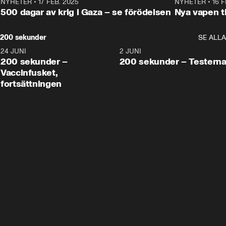
NYHETER
•
17 FEB. 2025
0:45
NYHETER
•
16 F
500 dagar av krig i Gaza – se förödelsen
Nya vapen ti
200 sekunder
SE ALLA
24 JUNI
5:00
2 JUNI
200 sekunder –
200 sekunder – Testern
Vaccinfusket,
fortsättningen