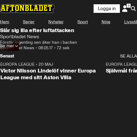
Logga in
Hem
Serier
Nyheter
Sport
Nöje
Livsstil
Slår sig illa efter luftattacken
Sportbladet News
Förstår ingenting sen åker han i backen
Se mer
Sportbladet News
•
08.05.17
•
72 sek
Senast
SE ALLA
EUROPA LEAGUE
•
20 MAJ
1:32
EUROPA LEAG
Victor Nilsson Lindelöf vinner Europa
Självmål frå
League med sitt Aston Villa