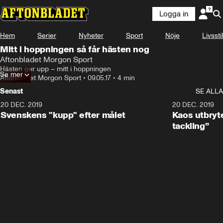
Logga in
Något gick fel
Hem
Serier
Nyheter
Sport
Nöje
Livsstil
Denna videofil kan inte spelas.
Mitt i hoppningen så får hästen nog
Fel kod
:
232011
Aftonbladet Morgon Sport
Ladda om
Hästen ger upp – mitt i hoppningen
Se mer
Aftonbladet Morgon Sport
•
09.05.17
•
4 min
Senast
SE ALLA
20 DEC. 2019
0:44
20 DEC. 2019
Svenskens "kupp" efter målet
Kaos utbryte
tackling”