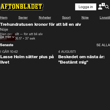
Logga in
Hem
Serier
Nyheter
Sport
Nöje
Livsstil
Trehundratusen kronor för att bli en alv
Nöje
Han ger  allt — för att bli alv
Se mer
Nöje
•
09.05.17
•
37 sek
Senaste
SE ALLA
I GÅR 10:42
1:04
4 AUGUSTI
Lasse Holm sätter plus på
Beskedet om nästa år:
livet
”Bestämt mig”