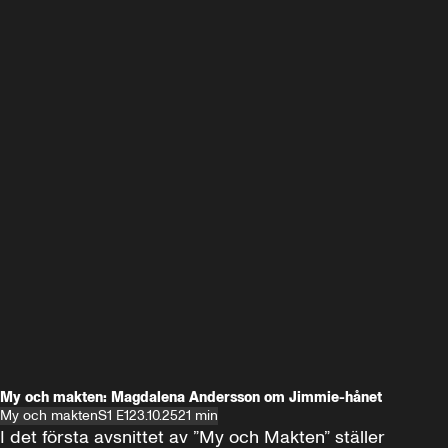
My och makten: Magdalena Andersson om Jimmie-hånet
My och makten
S1 E1
23.10.25
21 min
I det första avsnittet av ”My och Makten” ställer 