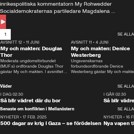
inrikespolitiska kommentatorn My Rohwedder 
Socialdemokraternas partiledare Magdalena 
Andersson till svars.
1
SE ALLA
AVSNITT 12
•
11 JUNI
26:27
AVSNITT 11
•
4 JUNI
2
My och makten: Douglas
My och makten: Denice
Thor
Westerberg
Moderata ungdomsförbundet 
Ungsvenskarnas 
(MUF:s) ordförande Douglas Thor 
förbundsordförande Denice 
gästar My och makten. I avsnittet 
Westerberg gästar My och makten.
diskuteras tonårsutvisningarna och 
avsnittet diskuteras migrationsfrå
hur Moderaterna ska locka väljare till 
och hur SD ska locka kvinnliga 
Väder
SE ALLA
valet i höst. 
väljare. 
I DAG 02:30
1:06
I GÅR 02:30
Så blir vädret där du bor
Så blir vädr
Senaste om konflikten i Mellanöstern
SE ALLA
NYHETER
•
17 FEB. 2025
0:45
NYHETER
•
16 F
500 dagar av krig i Gaza – se förödelsen
Nya vapen ti