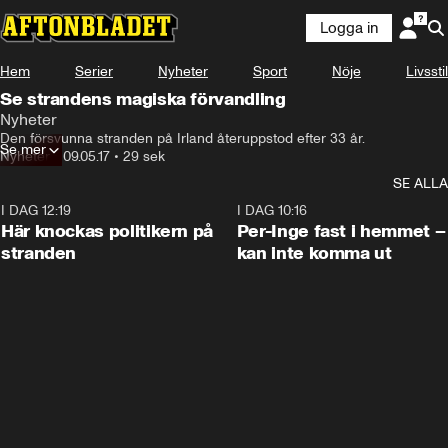
Logga in
Hem
Serier
Nyheter
Sport
Nöje
Livsstil
Se strandens magiska förvandling
Nyheter
Den försvunna stranden på Irland återuppstod efter 33 år.
Se mer
Nyheter
•
09.05.17
•
29 sek
SE ALLA
I DAG 12:19
0:45
I DAG 10:16
Här knockas politikern på
Per-Inge fast i hemmet –
stranden
kan inte komma ut