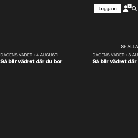
Logga in
SE ALLA
6
DAGENS VÄDER
•
4 AUGUSTI
1:06
DAGENS VÄDER
•
3 A
Så blir vädret där du bor
Så blir vädret där