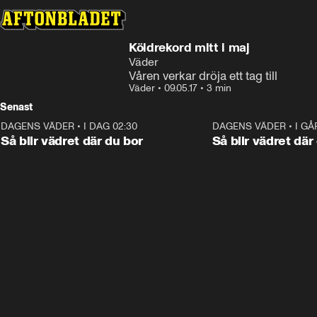
Köldrekord mitt i maj
Väder
Våren verkar dröja ett tag till
Väder
•
09.05.17
•
3 min
Senast
DAGENS VÄDER
•
I DAG 02:30
1:06
DAGENS VÄDER
•
I GÅ
Så blir vädret där du bor
Så blir vädret där