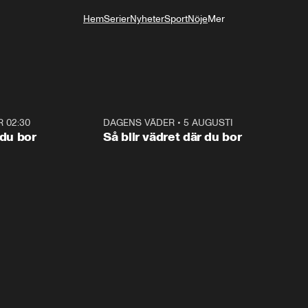
Hem
Serier
Nyheter
Sport
Nöje
Mer
Livsstil
R 02:30
1:06
DAGENS VÄDER
•
5 AUGUSTI
1:0
 du bor
Så blir vädret där du bor