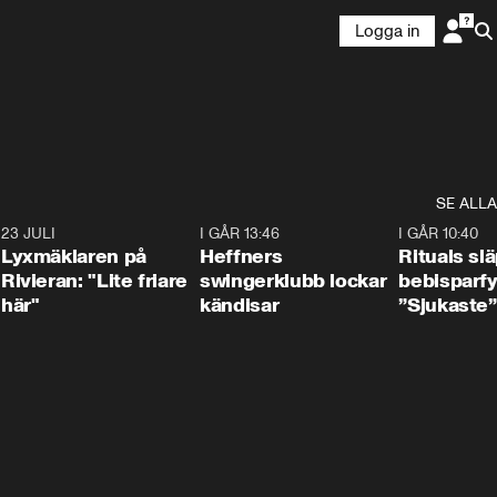
Logga in
SE ALLA
7
23 JULI
2:02
I GÅR 13:46
0:55
I GÅR 10:40
Lyxmäklaren på
Heffners
Rituals sl
Rivieran: "Lite friare
swingerklubb lockar
bebisparf
här"
kändisar
”Sjukaste”