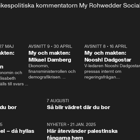
r inrikespolitiska kommentatorn My Rohwedder Soci
27 MAJ
3:51
AVSNITT 9
•
30 APRIL
24:00
AVSNITT 8
•
16 APRIL
25:1
kten:
My och makten:
My och makten:
Mikael Damberg
Nooshi Dadgostar
on
Ekonomin, 
V-ledaren Nooshi Dadgostar
finansministerrollen och 
pressas internt om 
onomin och 
demografikrisen. 
regeringsfrågan.

lisabeth 
Oppositionen ställs till svars 
I Aftonbladets 
ls till svars 
när Socialdemokraternas 
partiledarutfrågning ”My 
stern gästar 
Mikael Damberg gästar My 
och Makten” sätter hon ner 
My och Makten. 
och Makten. 
foten mot kritikerna:

1:06
7 AUGUSTI
1:0
– Vi ställer upp i val. Ska vi 
 du bor
Så blir vädret där du bor
vara med så sitter vi förstås 
25
1:22
NYHETER
•
21 JAN. 2025
0:5
ael – då hyllas
Här återvänder palestinska
fångarna hem