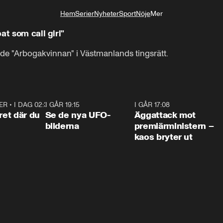
Hem
Serier
Nyheter
Sport
Nöje
Mer
Livsstil
at som call girl"
de "Arbogakvinnan" i Västmanlands tingsrätt.
ER
•
I DAG 02:30
1:06
I GÅR 19:15
0:36
I GÅR 17:08
0:3
ret där du
Se de nya UFO-
Äggattack mot
bilderna
premiärministern –
kaos bryter ut