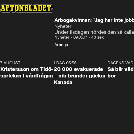
Arbogakvinnan: "Jag har inte jobb
Nyheter
Under tisdagen hördes den så kalla
Nyheter
•
09.05.17
•
48 sek
Arboga
7 AUGUSTI
0:42
I DAG 05:56
0:38
DAGENS VÄD
Kristersson om Tidö-
20 000 evakuerade
Så blir väd
sprickan i vårdfrågan
– när bränder gäckar
bor
Kanada