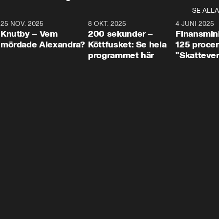
SE ALLA
3
25 NOV. 2025
31:05
8 OKT. 2025
4:29
4 JUNI 2025
Knutby – Vem
200 sekunder –
Finansmin
mördade Alexandra?
Köttfusket: Se hela
125 procent
programmet här
"Skattever
viktig uppg