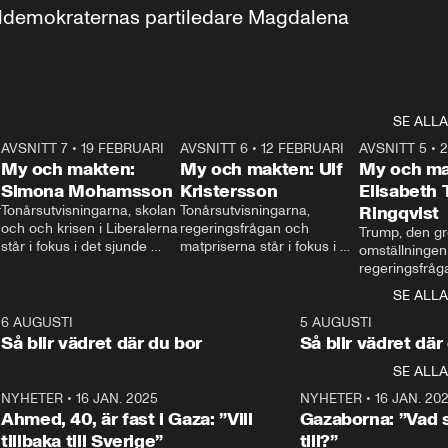
aldemokraternas partiledare Magdalena 
SE ALLA
7
AVSNITT 7
•
19 FEBRUARI
24:30
AVSNITT 6
•
12 FEBRUARI
27:30
AVSNITT 5
•
My och makten:
My och makten: Ulf
My och ma
Simona Mohamsson
Kristersson
Elisabeth
 
Tonårsutvisningarna, skolan 
Tonårsutvisningarna, 
Ringqvist
och och krisen i Liberalerna 
regeringsfrågan och 
Trump, den gr
står i fokus i det sjunde 
matpriserna står i fokus i 
omställningen
avsnittet av ”My och 
det sjätte avsnittet av ”My 
regeringsfråga
makten”. Se när 
och makten”. Se när 
centrum i det 
SE ALLA
Aftonbladets inrikespolitiska 
Aftonbladets inrikespolitiska 
avsnittet av ”
kommentator My 
kommentator My 
6
6 AUGUSTI
1:06
5 AUGUSTI
Makten”. Se nä
Rohwedder ställer 
Rohwedder ställer 
Så blir vädret där du bor
Så blir vädret där
Aftonbladets in
utbildnings- och 
statsminister Ulf Kristersson 
kommentator 
SE ALLA
integrationsminister Simona 
till svars.
Rohwedder stäl
Mohamsson till svars.
Centerpartiets
2
NYHETER
•
16 JAN. 2025
1:01
NYHETER
•
16 JAN. 20
Thand Ring till
Ahmed, 40, är fast i Gaza: ”Vill
Gazaborna: ”Vad s
tillbaka till Sverige”
till?”