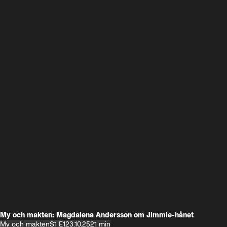
My och makten: Magdalena Andersson om Jimmie-hånet
My och makten
S1 E1
23.10.25
21 min