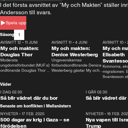
I det första avsnittet av ”My och Makten” ställe
Andersson till svars.
Spela upp
1
Säsong
AVSNITT 12
•
11 JUNI
26:27
AVSNITT 11
•
4 JUNI
23:40
AVSNITT 10
•
My och makten:
My och makten:
My och ma
Douglas Thor
Denice Westerberg
Elisabeth
Moderata 
Ungsvenskarnas 
Svantess
ungdomsförbundet (MUF:s) 
förbundsordförande Denice 
Kvinnorna, ek
ordförande Douglas Thor 
Westerberg gästar My och 
migrationen. E
gästar My och makten. I 
makten. I avsnittet 
Svantesson stäl
avsnittet diskuteras 
diskuteras migrationsfrågan 
när finansmini
Väder
tonårsutvisningarna och hur 
och hur SD ska locka 
Moderaterna ska locka 
kvinnliga väljare. 
I DAG 02:30
1:06
I GÅR 02:30
väljare till valet i höst. 
Så blir vädret där du bor
Så blir vädret där
Senaste om konflikten i Mellanöstern
NYHETER
•
17 FEB. 2025
0:45
NYHETER
•
16 FEB. 20
500 dagar av krig i Gaza – se
Nya vapen till Isr
förödelsen
Trump