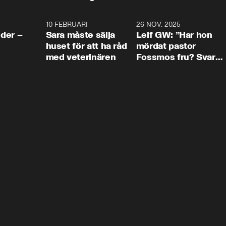
4:24
10 FEBRUARI
4:13
26 NOV. 2025
8:1
der –
Sara måste sälja
Leif GW: ”Har hon
huset för att ha råd
mördat pastor
med veterinären
Fossmos fru? Svar
nej.”