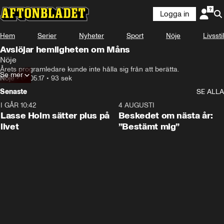
Logga in
Hem
Serier
Nyheter
Sport
Nöje
Livsstil
Avslöjar hemligheten om Måns
Nöje
Årets programledare kunde inte hålla sig från att berätta.
Se mer
Nöje
•
09.05.17
•
93 sek
Senaste
SE ALLA
I GÅR 10:42
1:04
4 AUGUSTI
Lasse Holm sätter plus på
Beskedet om nästa år:
livet
”Bestämt mig”