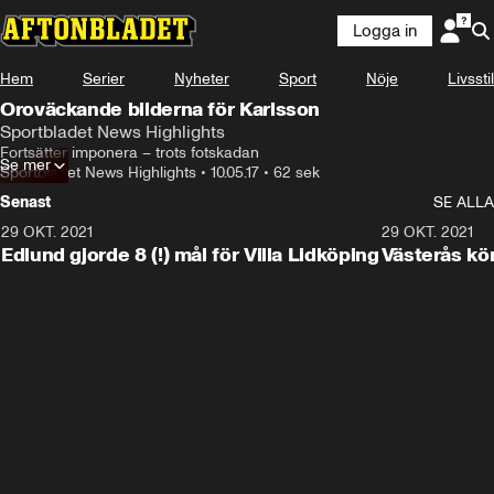
Logga in
Hem
Serier
Nyheter
Sport
Nöje
Livsstil
Oroväckande bilderna för Karlsson
Sportbladet News Highlights
Fortsätter imponera – trots fotskadan
Se mer
Sportbladet News Highlights
•
10.05.17
•
62 sek
Senast
SE ALLA
29 OKT. 2021
4:11
29 OKT. 2021
Edlund gjorde 8 (!) mål för Villa Lidköping
Västerås kö