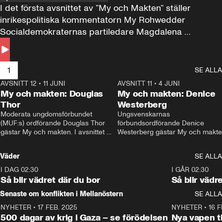
I det första avsnittet av ”My och Makten” ställer 
inrikespolitiska kommentatorn My Rohwedder 
Socialdemokraternas partiledare Magdalena 
Andersson till svars.
1
SE ALLA
AVSNITT 12
•
11 JUNI
26:27
AVSNITT 11
•
4 JUNI
2
My och makten: Douglas
My och makten: Denice
Thor
Westerberg
Moderata ungdomsförbundet 
Ungsvenskarnas 
(MUF:s) ordförande Douglas Thor 
förbundsordförande Denice 
gästar My och makten. I avsnittet 
Westerberg gästar My och makten.
diskuteras tonårsutvisningarna och 
avsnittet diskuteras migrationsfrå
hur Moderaterna ska locka väljare till 
och hur SD ska locka kvinnliga 
Väder
SE ALLA
valet i höst. 
väljare. 
I DAG 02:30
1:06
I GÅR 02:30
Så blir vädret där du bor
Så blir vädr
Senaste om konflikten i Mellanöstern
SE ALLA
NYHETER
•
17 FEB. 2025
0:45
NYHETER
•
16 F
500 dagar av krig i Gaza – se förödelsen
Nya vapen ti