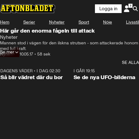
Logga in
Hem
Serier
Nyheter
Sport
Nöje
Livsstil
Här går den enorma fågeln till attack
Nyheter
Mannen stod i vägen för den ilskna strutsen - som attackerade honom 
med full kraft.
Se mer
Nyheter
•
10.05.17
•
58 sek
SE ALLA
DAGENS VÄDER
•
I DAG 02:30
1:06
I GÅR 19:15
Så blir vädret där du bor
Se de nya UFO-bilderna