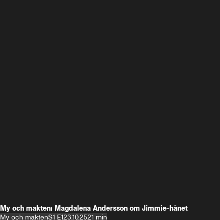
My och makten: Magdalena Andersson om Jimmie-hånet
My och makten
S1 E1
23.10.25
21 min