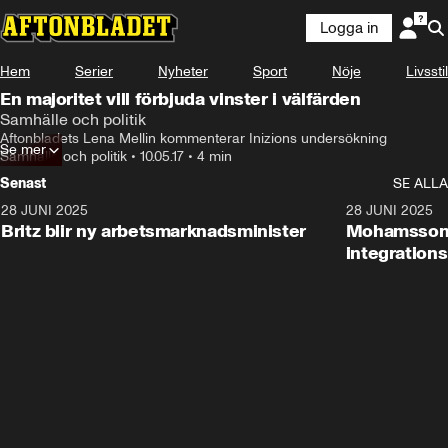
Logga in
Hem
Serier
Nyheter
Sport
Nöje
Livsstil
En majoritet vill förbjuda vinster i välfärden
Samhälle och politik
Aftonbladets Lena Mellin kommenterar Inizions undersökning
Se mer
Samhälle och politik
•
10.05.17
•
4 min
Senast
SE ALLA
28 JUNI 2025
1:48
28 JUNI 2025
Britz blir ny arbetsmarknadsminister
Mohamsson b
integration