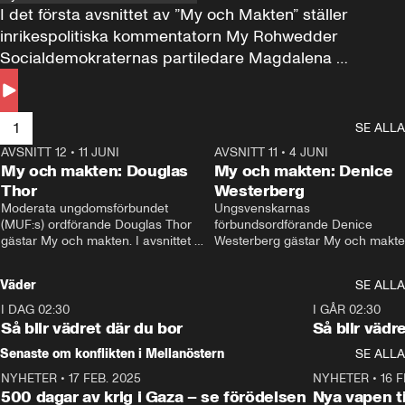
I det första avsnittet av ”My och Makten” ställer 
inrikespolitiska kommentatorn My Rohwedder 
Socialdemokraternas partiledare Magdalena 
Andersson till svars.
1
SE ALLA
AVSNITT 12
•
11 JUNI
26:27
AVSNITT 11
•
4 JUNI
2
My och makten: Douglas
My och makten: Denice
Thor
Westerberg
Moderata ungdomsförbundet 
Ungsvenskarnas 
(MUF:s) ordförande Douglas Thor 
förbundsordförande Denice 
gästar My och makten. I avsnittet 
Westerberg gästar My och makten.
diskuteras tonårsutvisningarna och 
avsnittet diskuteras migrationsfrå
hur Moderaterna ska locka väljare till 
och hur SD ska locka kvinnliga 
Väder
SE ALLA
valet i höst. 
väljare. 
I DAG 02:30
1:06
I GÅR 02:30
Så blir vädret där du bor
Så blir vädr
Senaste om konflikten i Mellanöstern
SE ALLA
NYHETER
•
17 FEB. 2025
0:45
NYHETER
•
16 F
500 dagar av krig i Gaza – se förödelsen
Nya vapen ti