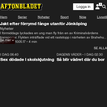
Logga in
Hem
Serier
Nyheter
Sport
Nöje
Livsstil
Jakt efter förrymd fånge utanför Jönköping
Nyheter
I förmiddags lyckades en ung man fly från en av Kriminalvårdens 
transporter. Flykten inträffade vid ett raststopp i närheten av Brahehus 
Se mer
utanför Gränna
Nyheter
•
10.05.17
•
4 min
SE ALLA
I DAG 06:40
0:47
DAGENS VÄDER
•
I DAG 02:30
Sex dödade i skolskjutning
Så blir vädret där du bor