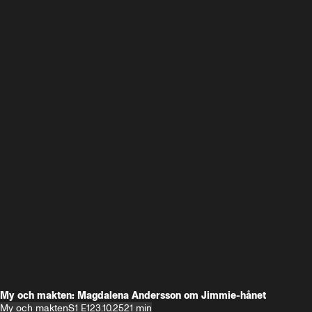
My och makten: Magdalena Andersson om Jimmie-hånet
My och makten
S1 E1
23.10.25
21 min