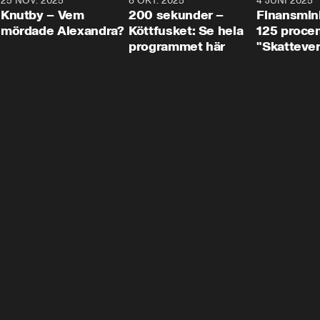
3
25 NOV. 2025
31:05
8 OKT. 2025
4:29
4 JUNI 2025
Knutby – Vem
200 sekunder –
Finansmin
mördade Alexandra?
Köttfusket: Se hela
125 procent
programmet här
"Skattever
viktig uppg