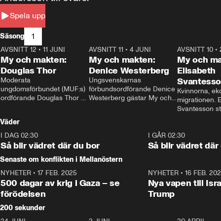
Spela upp
1
Säsong
AVSNITT 12
•
11 JUNI
26:27
AVSNITT 11
•
4 JUNI
23:40
AVSNITT 10
•
My och makten:
My och makten:
My och ma
Douglas Thor
Denice Westerberg
Elisabeth
Moderata 
Ungsvenskarnas 
Svantess
ungdomsförbundet (MUF:s) 
förbundsordförande Denice 
Kvinnorna, ek
ordförande Douglas Thor 
Westerberg gästar My och 
migrationen. E
gästar My och makten. I 
makten. I avsnittet 
Svantesson stäl
avsnittet diskuteras 
diskuteras migrationsfrågan 
när finansmini
Väder
tonårsutvisningarna och hur 
och hur SD ska locka 
Moderaterna ska locka 
kvinnliga väljare. 
I DAG 02:30
1:06
I GÅR 02:30
väljare till valet i höst. 
Så blir vädret där du bor
Så blir vädret där
Senaste om konflikten i Mellanöstern
NYHETER
•
17 FEB. 2025
0:45
NYHETER
•
16 FEB. 20
500 dagar av krig i Gaza – se
Nya vapen till Isr
förödelsen
Trump
200 sekunder