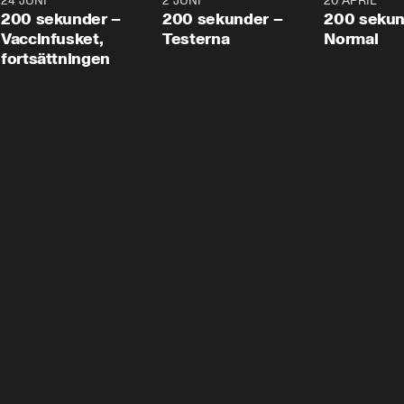
24 JUNI
5:00
2 JUNI
4:23
20 APRIL
200 sekunder –
200 sekunder –
200 sekun
Vaccinfusket,
Testerna
Normal
fortsättningen