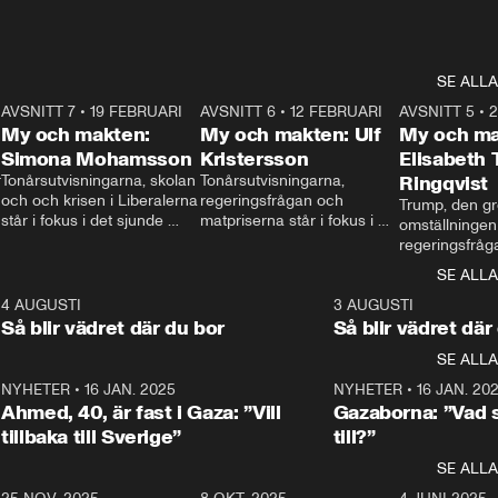
SE ALLA
7
AVSNITT 7
•
19 FEBRUARI
24:30
AVSNITT 6
•
12 FEBRUARI
27:30
AVSNITT 5
•
My och makten:
My och makten: Ulf
My och ma
Simona Mohamsson
Kristersson
Elisabeth
 
Tonårsutvisningarna, skolan 
Tonårsutvisningarna, 
Ringqvist
och och krisen i Liberalerna 
regeringsfrågan och 
Trump, den gr
står i fokus i det sjunde 
matpriserna står i fokus i 
omställningen
avsnittet av ”My och 
det sjätte avsnittet av ”My 
regeringsfråga
makten”. Se när 
och makten”. Se när 
centrum i det 
SE ALLA
Aftonbladets inrikespolitiska 
Aftonbladets inrikespolitiska 
avsnittet av ”
kommentator My 
kommentator My 
6
4 AUGUSTI
1:06
3 AUGUSTI
Makten”. Se nä
Rohwedder ställer 
Rohwedder ställer 
Så blir vädret där du bor
Så blir vädret där
Aftonbladets in
utbildnings- och 
statsminister Ulf Kristersson 
kommentator 
SE ALLA
integrationsminister Simona 
till svars.
Rohwedder stäl
Mohamsson till svars.
Centerpartiets
2
NYHETER
•
16 JAN. 2025
1:01
NYHETER
•
16 JAN. 20
Thand Ring till
Ahmed, 40, är fast i Gaza: ”Vill
Gazaborna: ”Vad s
tillbaka till Sverige”
till?”
SE ALLA