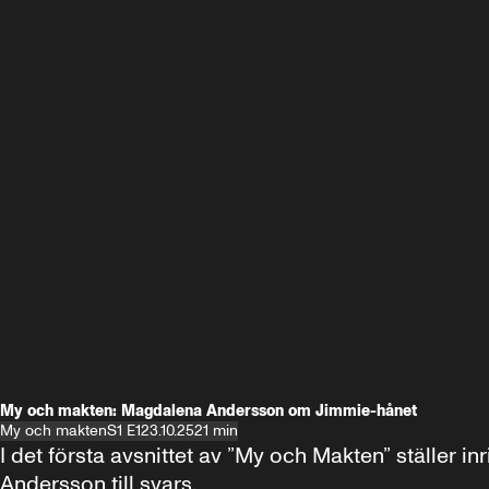
My och makten: Magdalena Andersson om Jimmie-hånet
My och makten
S1 E1
23.10.25
21 min
I det första avsnittet av ”My och Makten” ställe
Andersson till svars.