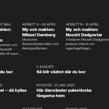
27 MAJ
3:51
AVSNITT 9
•
30 APRIL
24:00
AVSNITT 8
•
16 APRIL
25:1
kten:
My och makten:
My och makten:
Mikael Damberg
Nooshi Dadgostar
on
Ekonomin, 
V-ledaren Nooshi Dadgostar
finansministerrollen och 
pressas internt om 
onomin och 
demografikrisen. 
regeringsfrågan.

lisabeth 
Oppositionen ställs till svars 
I Aftonbladets 
ls till svars 
när Socialdemokraternas 
partiledarutfrågning ”My 
stern gästar 
Mikael Damberg gästar My 
och Makten” sätter hon ner 
My och Makten. 
och Makten. 
foten mot kritikerna:

1:06
5 AUGUSTI
1:0
– Vi ställer upp i val. Ska vi 
 du bor
Så blir vädret där du bor
vara med så sitter vi förstås 
25
1:22
NYHETER
•
21 JAN. 2025
0:5
ael – då hyllas
Här återvänder palestinska
fångarna hem