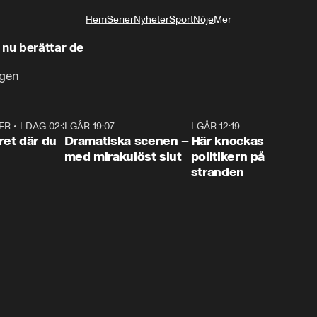
Hem
Serier
Nyheter
Sport
Nöje
Mer
Livsstil
 nu berättar de
ngen
ER
•
I DAG 02:30
1:06
I GÅR 19:07
0:42
I GÅR 12:19
0:4
ret där du
Dramatiska scenen –
Här knockas
med mirakulöst slut
politikern på
stranden