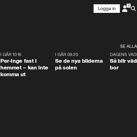
Logga in
SE ALLA
5
I GÅR 10:16
1:26
I GÅR 08:20
0:31
DAGENS VÄD
Per-Inge fast i
Se de nya bilderna
Så blir väd
hemmet – kan inte
på solen
bor
komma ut