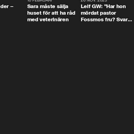
4:24
10 FEBRUARI
4:13
26 NOV. 2025
8:1
der –
Sara måste sälja
Leif GW: ”Har hon
huset för att ha råd
mördat pastor
med veterinären
Fossmos fru? Svar
nej.”