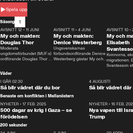
Spela upp
1
Säsong
AVSNITT 12
•
11 JUNI
26:27
AVSNITT 11
•
4 JUNI
23:40
AVSNITT 10
•
My och makten:
My och makten:
My och ma
Douglas Thor
Denice Westerberg
Elisabeth
Moderata 
Ungsvenskarnas 
Svantess
ungdomsförbundet (MUF:s) 
förbundsordförande Denice 
Kvinnorna, ek
ordförande Douglas Thor 
Westerberg gästar My och 
migrationen. E
gästar My och makten. I 
makten. I avsnittet 
Svantesson stäl
avsnittet diskuteras 
diskuteras migrationsfrågan 
när finansmini
Väder
tonårsutvisningarna och hur 
och hur SD ska locka 
Moderaterna ska locka 
kvinnliga väljare. 
I GÅR 02:30
1:06
4 AUGUSTI
väljare till valet i höst. 
Så blir vädret där du bor
Så blir vädret där
Senaste om konflikten i Mellanöstern
NYHETER
•
17 FEB. 2025
0:45
NYHETER
•
16 FEB. 20
500 dagar av krig i Gaza – se
Nya vapen till Isr
förödelsen
Trump
200 sekunder