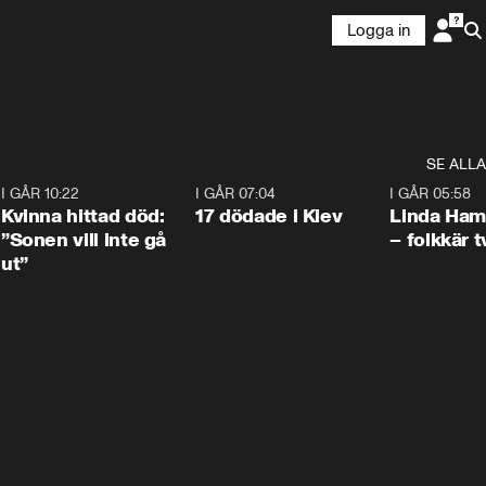
Logga in
SE ALLA
7
I GÅR 10:22
1:12
I GÅR 07:04
0:43
I GÅR 05:58
Kvinna hittad död:
17 dödade i Kiev
Linda Ham
”Sonen vill inte gå
– folkkär t
ut”