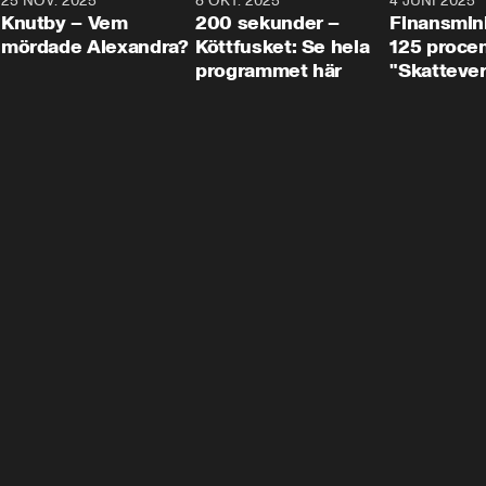
3
25 NOV. 2025
31:05
8 OKT. 2025
4:29
4 JUNI 2025
Knutby – Vem
200 sekunder –
Finansmin
mördade Alexandra?
Köttfusket: Se hela
125 procent
programmet här
"Skattever
viktig uppg