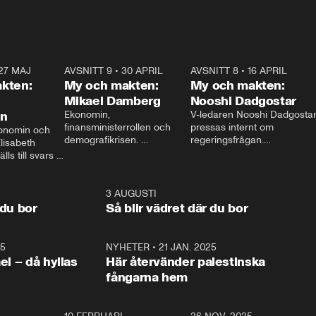
27 MAJ
3:51
AVSNITT 9
•
30 APRIL
24:00
AVSNITT 8
•
16 APRIL
25:1
kten:
My och makten:
My och makten:
Mikael Damberg
Nooshi Dadgostar
on
Ekonomin, 
V-ledaren Nooshi Dadgostar
finansministerrollen och 
pressas internt om 
onomin och 
demografikrisen. 
regeringsfrågan.

lisabeth 
Oppositionen ställs till svars 
I Aftonbladets 
ls till svars 
när Socialdemokraternas 
partiledarutfrågning ”My 
stern gästar 
Mikael Damberg gästar My 
och Makten” sätter hon ner 
My och Makten. 
och Makten. 
foten mot kritikerna:

1:06
3 AUGUSTI
1:0
– Vi ställer upp i val. Ska vi 
 du bor
Så blir vädret där du bor
vara med så sitter vi förstås 
25
1:22
NYHETER
•
21 JAN. 2025
0:5
ael – då hyllas
Här återvänder palestinska
fångarna hem