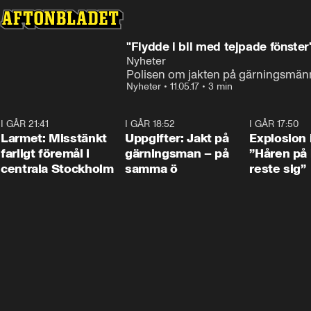
"Flydde i bil med tejpade fönster
Nyheter
Polisen om jakten på gärningsmä
Nyheter
•
11.05.17
•
3 min
I GÅR 21:41
0:35
I GÅR 18:52
0:33
I GÅR 17:50
Larmet: Misstänkt
Uppgifter: Jakt på
Explosion 
farligt föremål i
gärningsman – på
”Håren på
centrala Stockholm
samma ö
reste sig”