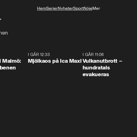
Hem
Serier
Nyheter
Sport
Nöje
Mer
Livsstil
"
nnen
1:10
I GÅR 12:33
0:24
I GÅR 11:08
0:2
i Malmö:
Mjölkaos på Ica Maxi
Vulkanutbrott –
 benen
hundratals
evakueras