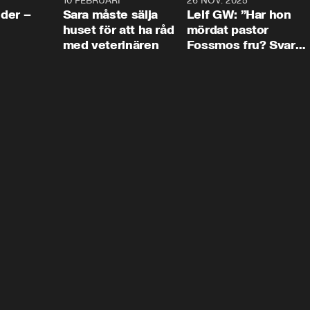
4:24
10 FEBRUARI
4:13
26 NOV. 2025
8:1
der –
Sara måste sälja
Leif GW: ”Har hon
huset för att ha råd
mördat pastor
med veterinären
Fossmos fru? Svar
nej.”