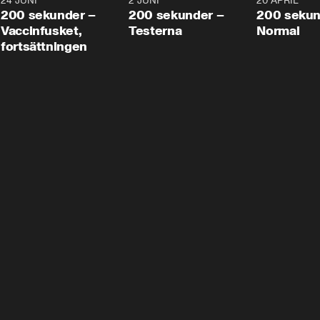
24 JUNI
5:00
2 JUNI
4:23
20 APRIL
200 sekunder –
200 sekunder –
200 sekun
Vaccinfusket,
Testerna
Normal
fortsättningen