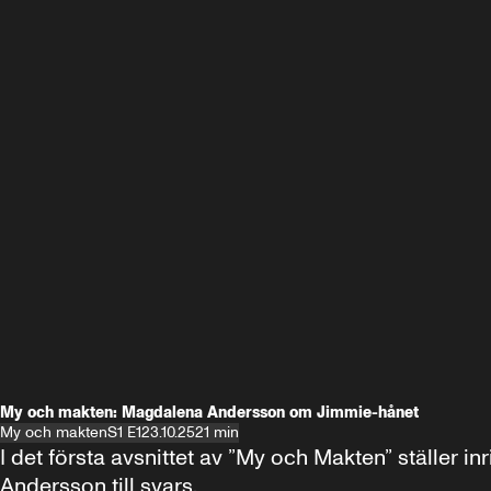
My och makten: Magdalena Andersson om Jimmie-hånet
My och makten
S1 E1
23.10.25
21 min
I det första avsnittet av ”My och Makten” ställe
Andersson till svars.