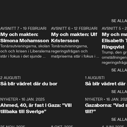
SE ALLA
7
AVSNITT 7
•
19 FEBRUARI
24:30
AVSNITT 6
•
12 FEBRUARI
27:30
AVSNITT 5
•
My och makten:
My och makten: Ulf
My och ma
Simona Mohamsson
Kristersson
Elisabeth
 
Tonårsutvisningarna, skolan 
Tonårsutvisningarna, 
Ringqvist
och och krisen i Liberalerna 
regeringsfrågan och 
Trump, den gr
står i fokus i det sjunde 
matpriserna står i fokus i 
omställningen
avsnittet av ”My och 
det sjätte avsnittet av ”My 
regeringsfråga
makten”. Se när 
och makten”. Se när 
centrum i det 
SE ALLA
Aftonbladets inrikespolitiska 
Aftonbladets inrikespolitiska 
avsnittet av ”
kommentator My 
kommentator My 
6
2 AUGUSTI
1:06
1 AUGUSTI
Makten”. Se nä
Rohwedder ställer 
Rohwedder ställer 
Så blir vädret där du bor
Så blir vädret där
Aftonbladets in
utbildnings- och 
statsminister Ulf Kristersson 
kommentator 
SE ALLA
integrationsminister Simona 
till svars.
Rohwedder stäl
Mohamsson till svars.
Centerpartiets
2
NYHETER
•
16 JAN. 2025
1:01
NYHETER
•
16 JAN. 20
Thand Ring till
Ahmed, 40, är fast i Gaza: ”Vill
Gazaborna: ”Vad s
tillbaka till Sverige”
till?”
SE ALLA