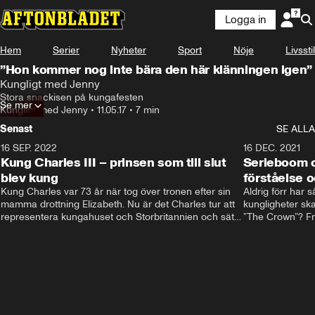
Logga in
Hem
Serier
Nyheter
Sport
Nöje
Livsstil
”Hon kommer nog inte bära den här klänningen igen”
Kungligt med Jenny
Stora snackisen på kungafesten
Se mer
Kungligt med Jenny
•
11.05.17
•
7 min
Senast
SE ALLA
16 SEP. 2022
3:40
16 DEC. 2021
Kung Charles III – prinsen som till slut
Serieboom o
blev kung
förståelse o
Kung Charles var 73 år när tog över tronen efter sin 
Aldrig förr har 
mamma drottning Elizabeth. Nu är det Charles tur att 
kungligheter ska
representera kungahuset och Storbritannien och sätta 
”The Crown”? Frå
sin egen prägel på den kungliga rollen.
Storbritannien. 
förståelse och h
kungahuset komm
kungaserier är 