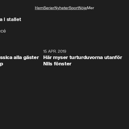
Hem
Serier
Nyheter
Sport
Nöje
Mer
Livsstil
 i stallet
ccé
0:44
15 APR. 2019
0:4
ssica alla gäster
Här myser turturduvorna utanför
op
Nils fönster