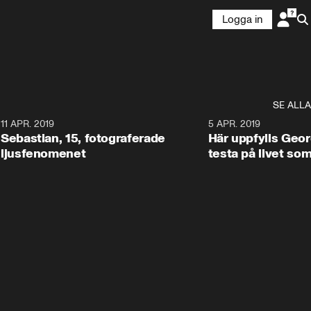
Logga in
SE ALLA
0
11 APR. 2019
0:45
5 APR. 2019
Sebastian, 15, fotograferade
Här uppfylls Geor
ljusfenomenet
testa på livet so