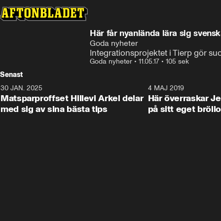
Här får nyanlända lära sig svenska
Goda nyheter
Integrationsprojektet i Tierp gör su
Goda nyheter
•
11.05.17
•
105 sek
Senast
30 JAN. 2025
0:59
4 MAJ 2019
Matsparproffset Hillevi Arkel delar
Här överraskar Je
med sig av sina bästa tips
på sitt eget bröll