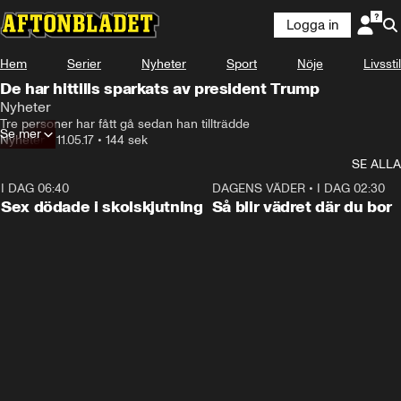
Logga in
Hem
Serier
Nyheter
Sport
Nöje
Livsstil
De har hittills sparkats av president Trump
Nyheter
Tre personer har fått gå sedan han tillträdde
Se mer
Nyheter
•
11.05.17
•
144 sek
SE ALLA
I DAG 06:40
0:47
DAGENS VÄDER
•
I DAG 02:30
Sex dödade i skolskjutning
Så blir vädret där du bor