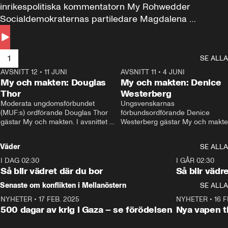
inrikespolitiska kommentatorn My Rohwedder 
Socialdemokraternas partiledare Magdalena 
Andersson till svars.
1
SE ALLA
AVSNITT 12
•
11 JUNI
26:27
AVSNITT 11
•
4 JUNI
2
My och makten: Douglas
My och makten: Denice
Thor
Westerberg
Moderata ungdomsförbundet 
Ungsvenskarnas 
(MUF:s) ordförande Douglas Thor 
förbundsordförande Denice 
gästar My och makten. I avsnittet 
Westerberg gästar My och makten.
diskuteras tonårsutvisningarna och 
avsnittet diskuteras migrationsfrå
hur Moderaterna ska locka väljare till 
och hur SD ska locka kvinnliga 
Väder
SE ALLA
valet i höst. 
väljare. 
I DAG 02:30
1:06
I GÅR 02:30
Så blir vädret där du bor
Så blir vädr
Senaste om konflikten i Mellanöstern
SE ALLA
NYHETER
•
17 FEB. 2025
0:45
NYHETER
•
16 F
500 dagar av krig i Gaza – se förödelsen
Nya vapen ti